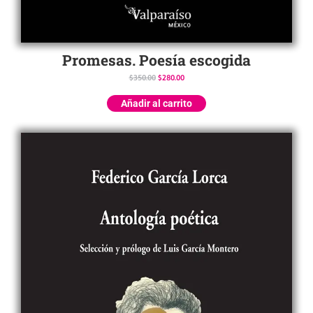
Promesas. Poesía escogida
$
350.00
$
280.00
Añadir al carrito