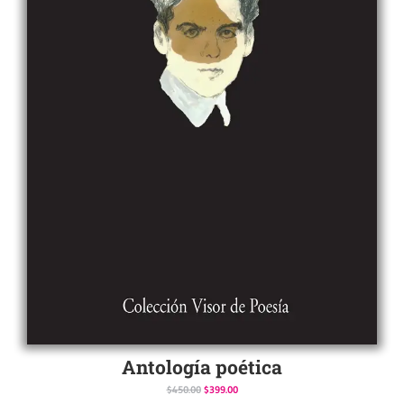
Antología poética
$
450.00
$
399.00