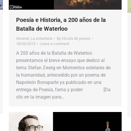
Poesía e Historia, a 200 años de la
Batalla de Waterloo
General
,
La estantería
By
Círculo de poesía
18/06/2015
Leave a comment
A 200 años de la Batalla de Waterloo
presentamos el breve ensayo que dedicó al
tema Stefan Zweig en Momentos estelares de
la humanidad, antecedido por un poema de
Napoleón Bonaparte ya publicado en una
entrega de Poesía, fama y poder: [Da
clic en la imagen para…