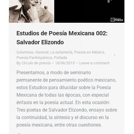
Estudios de Poesía Mexicana 002:
Salvador Elizondo
Columnas
,
General
,
La estantería
,
Poesía en México
,
Poesía Panhispánica
,
Portada
By
Círculo de poesía
18/06/2015
Leave a comment
Presentamos, a modo de seminario
permanente de pensamiento poético mexicano,
estos Estudios para dilucidar sobre la Poesía
Mexicana de todas las épocas, con especial
énfasis en la poesía actual. En esta ocasión:
Tres poetas de Salvador Elizondo, ensayo sobre
la continuidad, la síntesis y el discurso en la
poesía mexicana, entre otras cuestiones.
…