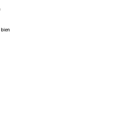
a
 bien