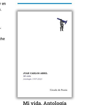
y en
.
,
che
Mi vida. Antología