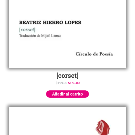
[corset]
$
199.00
$
150.00
Añadir al carrito