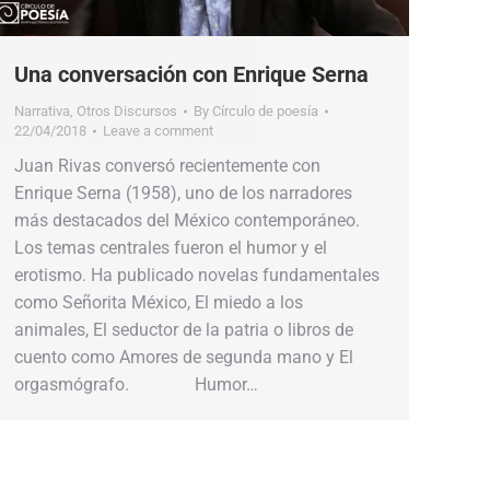
Una conversación con Enrique Serna
Narrativa
,
Otros Discursos
By
Círculo de poesía
22/04/2018
Leave a comment
Juan Rivas conversó recientemente con
Enrique Serna (1958), uno de los narradores
más destacados del México contemporáneo.
Los temas centrales fueron el humor y el
erotismo. Ha publicado novelas fundamentales
como Señorita México, El miedo a los
animales, El seductor de la patria o libros de
cuento como Amores de segunda mano y El
orgasmógrafo. Humor…