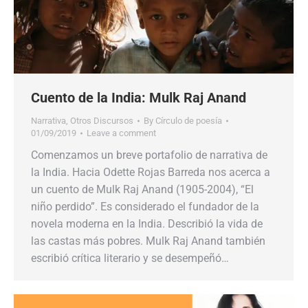
Cuento de la India: Mulk Raj Anand
Narrativa
,
Otros Discursos
By
Círculo de poesía
01/09/2019
Leave a comment
Comenzamos un breve portafolio de narrativa de
la India. Hacia Odette Rojas Barreda nos acerca a
un cuento de Mulk Raj Anand (1905-2004), “El
niño perdido”. Es considerado el fundador de la
novela moderna en la India. Describió la vida de
las castas más pobres. Mulk Raj Anand también
escribió crítica literario y se desempeñó…