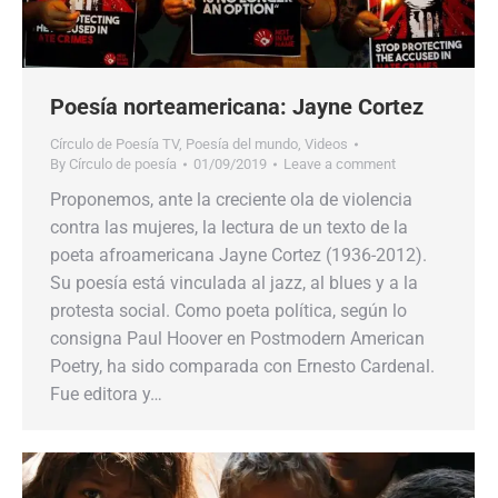
Poesía norteamericana: Jayne Cortez
Círculo de Poesía TV
,
Poesía del mundo
,
Videos
By
Círculo de poesía
01/09/2019
Leave a comment
Proponemos, ante la creciente ola de violencia
contra las mujeres, la lectura de un texto de la
poeta afroamericana Jayne Cortez (1936-2012).
Su poesía está vinculada al jazz, al blues y a la
protesta social. Como poeta política, según lo
consigna Paul Hoover en Postmodern American
Poetry, ha sido comparada con Ernesto Cardenal.
Fue editora y…