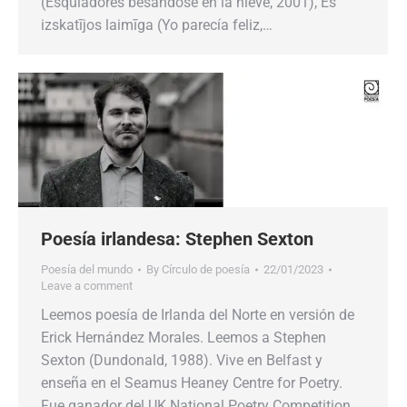
(Esquiadores besándose en la nieve, 2001), Es
izskatījos laimīga (Yo parecía feliz,…
Poesía irlandesa: Stephen Sexton
Poesía del mundo
By
Círculo de poesía
22/01/2023
Leave a comment
Leemos poesía de Irlanda del Norte en versión de
Erick Hernández Morales. Leemos a Stephen
Sexton (Dundonald, 1988). Vive en Belfast y
enseña en el Seamus Heaney Centre for Poetry.
Fue ganador del UK National Poetry Competition.