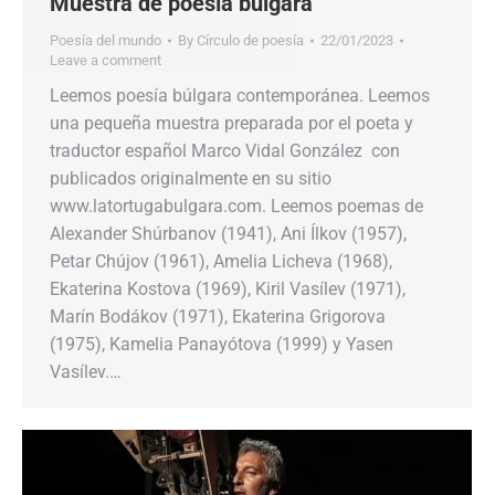
Muestra de poesía búlgara
Poesía del mundo
By
Círculo de poesía
22/01/2023
Leave a comment
Leemos poesía búlgara contemporánea. Leemos
una pequeña muestra preparada por el poeta y
traductor español Marco Vidal González con
publicados originalmente en su sitio
www.latortugabulgara.com. Leemos poemas de
Alexander Shúrbanov (1941), Ani Ílkov (1957),
Petar Chújov (1961), Amelia Licheva (1968),
Ekaterina Kostova (1969), Kiril Vasílev (1971),
Marín Bodákov (1971), Ekaterina Grigorova
(1975), Kamelia Panayótova (1999) y Yasen
Vasílev.…