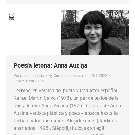
Poesía letona: Anna Auziņa
Poesía del mundo
By
Círculo de poesía
22/01/2023
Leave a comment
Leemos, en versión del poeta y traductor español
Rafael Martín Calvo (1978), un par de textos de la
poeta letona Anna Auziņa (1975). La obra de Anna
Auziņa ‒artista plástica y poeta‒ abarca hasta la
fecha cuatro poemarios: Atšķirtie dārzi (Jardines
apartados, 1995), Slēpotāji bučojas sniegā