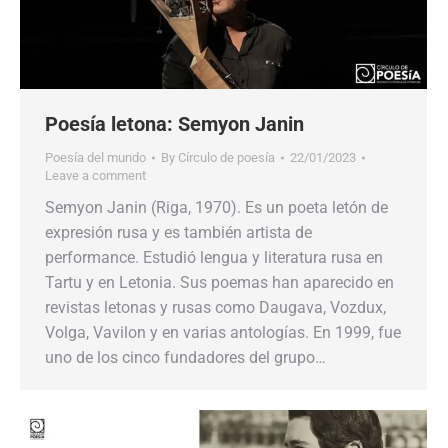
Poesía letona: Semyon Janin
Poesía del mundo
By
Círculo de poesía
22/01/2023
Leave a comment
Semyon Janin (Riga, 1970). Es un poeta letón de
expresión rusa y es también artista de
performance. Estudió lengua y literatura rusa en
Tartu y en Letonia. Sus poemas han aparecido en
revistas letonas y rusas como Daugava, Vozdux,
Volga, Vavilon y en varias antologías. En 1999, fue
uno de los cinco fundadores del grupo…