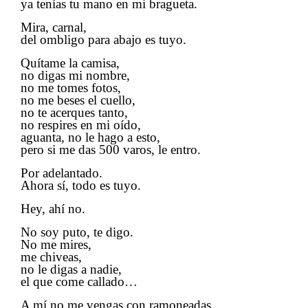
ya tenías tu mano en mi bragueta.
Mira, carnal,
del ombligo para abajo es tuyo.
Quítame la camisa,
no digas mi nombre,
no me tomes fotos,
no me beses el cuello,
no te acerques tanto,
no respires en mi oído,
aguanta, no le hago a esto,
pero si me das 500 varos, le entro.
Por adelantado.
Ahora sí, todo es tuyo.
Hey, ahí no.
No soy puto, te digo.
​​
No me mires,
me chiveas,
no le digas a nadie,
el que come callado…
A mí no me vengas con ramoneadas,