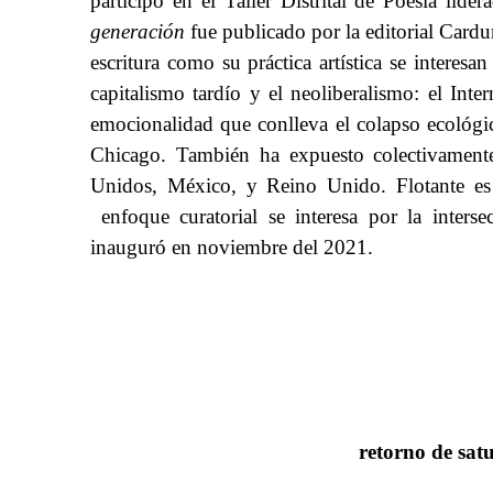
participó en el Taller Distrital de Poesía lid
generación
​​ fue​​
publicado por la editorial Card
escritura como su práctica artística se interes
capitalismo tardío y el neoliberalismo: el Inte
emocionalidad que conlleva el colapso ecológi
Chicago. También ha expuesto colectivament
Unidos, México, y Reino Unido.
​​
Flotante es
enfoque curatorial se interesa por​​
la interse
inauguró en noviembre del 2021.
retorno de sat