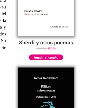
tima
o su
 del
y la
eb y
dos
 Su
Shérdi y otros poemas
. Se
$
299.00
$
250.00
Añadir al carrito