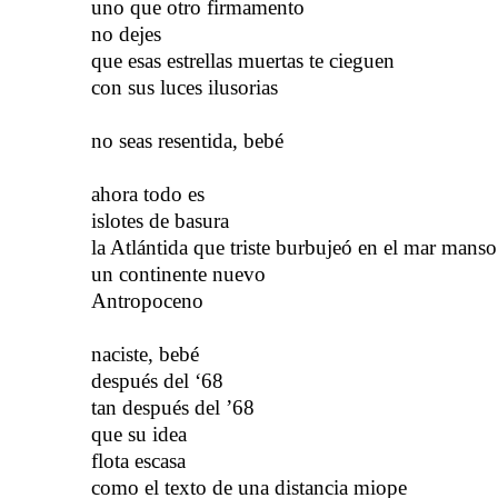
uno que otro firmamento
no dejes
que esas estrellas muertas
​​
te cieguen
con sus luces ilusorias
n
o seas resentida, bebé
a
hora todo es
islotes de basura
la Atlántida que triste burbujeó en el mar manso
un continente nuevo
Antropoceno
n
aciste, bebé
después del ‘68
t
an después del ’68
que su idea
flota escasa
como el texto de una distancia miope