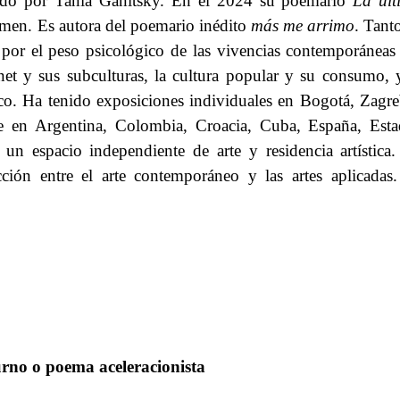
erado por Tania Ganitsky. E
n el 2024 su poemario
​​
La​​
úl
umen
.​​
Es autora del poemario inédito​​
más me arrimo
.​​
Tant
an por el peso psicológico de las vivencias contemporáneas
rnet y sus subculturas, la cultura popular y su consumo, 
co.
​​
Ha tenido exposiciones individuales en Bogotá, Zagr
e en Argentina, Colombia, Croacia, Cuba, España, Esta
 un espacio independiente de arte y residencia artística
.
cción entre
​​ el arte contemporáneo​​
y
​​ las artes aplicadas
urno
​​ o​​
poema aceleracionista