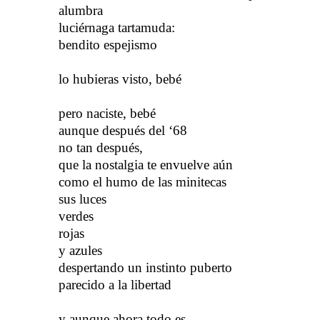
alumbra
luciérnaga tartamuda
:
bendito espejismo
lo hubieras visto, bebé
p
ero
​​
naciste, bebé
aunque después del ‘68
no tan después,
que la nostalgia te envuelve aún
como el humo de las minitecas
sus luces
verdes
rojas
y azules
despertando un instinto puberto
parecido a la libertad
y aunque ahora todo es