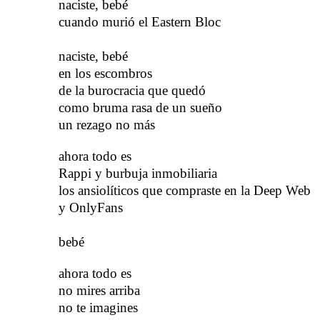
n
aciste, bebé
cuando murió el Eastern Bloc
n
aciste, bebé
en los escombros
de la burocracia que quedó
como bruma rasa de un sueño
un rezago
​​
no más
a
hora todo es
Rappi y burbuja inmobiliaria
los ansiolíticos que compraste en la Deep Web
y OnlyFans
b
ebé
a
hora todo es
no mires arriba
no te imagines