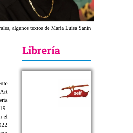
ales, algunos textos de María Luisa Sanín
Librería
ente
Art
erta
19-
n el
2022