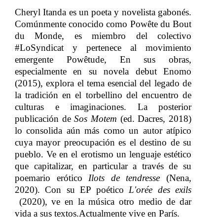
Cheryl Itanda
​​
e
s un poeta y novelista gabonés.
Comúnmente conocido como Powête du Bout
du Monde, es miembro del colectivo
#LoSyndicat y pertenece al movimiento
emergente Powêtude, En sus obras,
especialmente en su novela debut Enomo
(2015), explora el tema esencial del legado de
la tradición en el torbellino del encuentro de
culturas e imaginaciones. La posterior
publicación de​​
Sos Motem
​​ (ed. Dacres, 2018)
lo consolida aún más como un autor atípico
cuya mayor preocupación es el destino de su
pueblo. Ve en el erotismo un lenguaje estético
que capitalizar, en particular a través de su
poemario erótico​​
Ilots de tendresse
​​ (Nena,
2020). Con su EP poético​​
L'orée des exils
(2020), ve en la música otro medio de dar
vida a sus textos.
Actualmente vive en París.​​