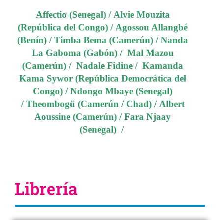
Affectio (Senegal)
/
Alvie Mouzita
(República del Congo)
/
Agossou Allangbé
(Benín)
/
Timba Bema (Camerún)
/
Nanda
La Gaboma
(Gabón) /
Mal Mazou
(Camerún)
/
Nadale Fidine
/
Kamanda
Kama Sywor (República Democrática del
Congo)
/
Ndongo Mbaye (Senegal)
/
Theombogü (Camerún / Chad)
/
Albert
Aoussine (Camerún)
/
Fara Njaay
(Senegal)
/
Librería