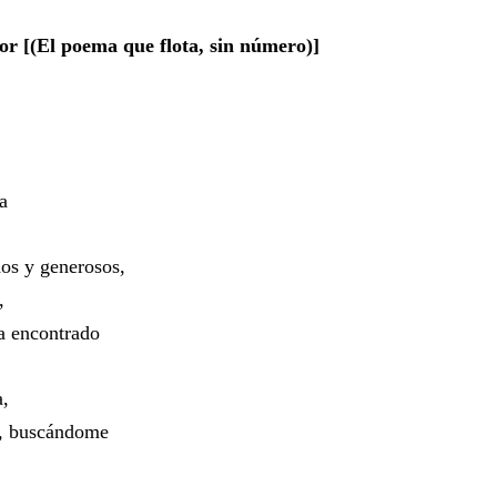
r [(El poema que flota, sin número)]
a
dos y generosos,
,
​​
ha encontrado
a,
e, buscándome