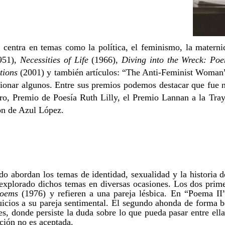
 centra en temas como la política, el feminismo, la materni
951),
Necessities of Life
(1966),
Diving into the Wreck: Po
tions
(2001) y también artículos: “The Anti-Feminist Woma
ionar algunos. Entre sus premios podemos destacar que fue 
o, Premio de Poesía Ruth Lilly, el Premio Lannan a la Tray
ón de Azul López.
o abordan los temas de identidad, sexualidad y la historia d
explorado
​​ dichos temas​​
en diversas ocasiones. Los dos prim
oems​​
(1976)
​​ y
​​ refieren a una pareja lésbica. En “Poema II”
uicio
s
​​ a su pareja sentimental
. E
l segundo ahonda de forma b
s,​​
donde persiste la duda sobre lo que pueda pasar entre ella
ción no es aceptada.