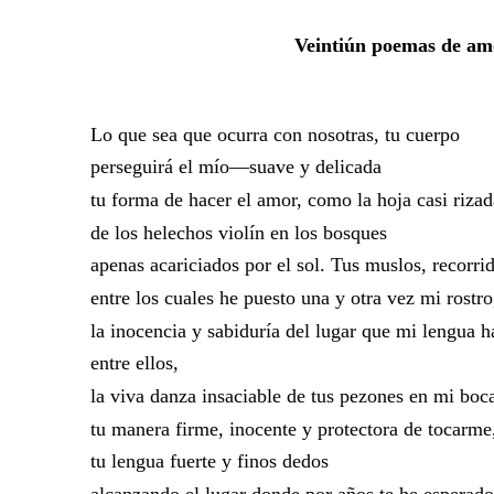
Veintiún poemas de amo
Lo que sea que ocurra con nosotras, tu cuerpo
perseguirá el mío—suave y delicada
​​
tu forma de hacer el amor, como la hoja casi rizad
de los helechos violín en los bosques
apenas acariciados por el sol. Tus muslos, recorri
entre los cuales he puesto una y otra vez mi rostro
la inocencia y sabiduría del lugar que mi lengua 
entre ellos,
la viva danza insaciable de tus pezones en mi boc
tu manera firme, inocente y protectora de tocarm
tu lengua fuerte y finos dedos
alcanzando el lugar donde por años te he esperado