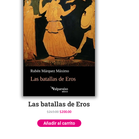
Las batallas de Eros
$
249.00
$
200.00
Añadir al carrito