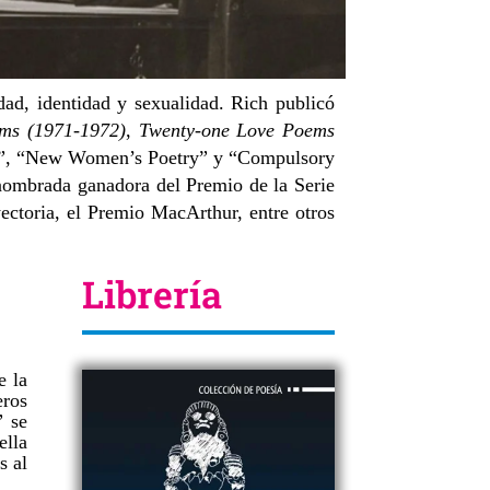
dad, identidad y sexualidad. Rich publicó
ems (1971-1972)
,
Twenty-one Love Poems
n”, “New Women’s Poetry” y “Compulsory
nombrada ganadora del Premio de la Serie
ectoria, el Premio MacArthur, entre otros
Librería
e la
eros
​​
se
ella
s al