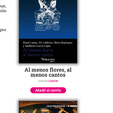
mar,
sión
pez
Al menos flores, al
menos cantos
$
299.00
$
200.00
Añadir al carrito