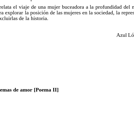
relata el viaje de una mujer buceadora a la profundidad del 
a explorar la posición de las
mujeres
en la sociedad, la repre
​​
​​
xcluirlas
de la historia.
​​
Azul
Ló
​​
oemas de amor [Poema II]