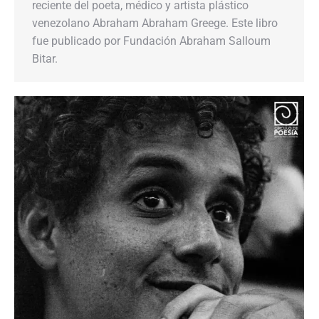
reciente del poeta, médico y artista plástico
venezolano Abraham Abraham Greege. Este libro
fue publicado por Fundación Abraham Salloum
Bitar.