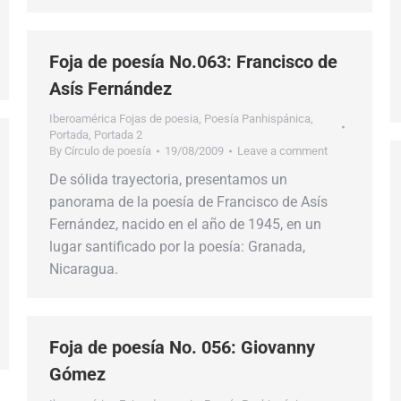
Foja de poesía No.063: Francisco de
Asís Fernández
Iberoamérica Fojas de poesia
,
Poesía Panhispánica
,
Portada
,
Portada 2
By
Círculo de poesía
19/08/2009
Leave a comment
De sólida trayectoria, presentamos un
panorama de la poesía de Francisco de Asís
Fernández, nacido en el año de 1945, en un
lugar santificado por la poesía: Granada,
Nicaragua.
Foja de poesía No. 056: Giovanny
Gómez