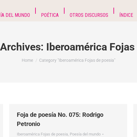
ÍA DEL MUNDO
POÉTICA
OTROS DISCURSOS
ÍNDICE
 Archives:
Iberoamérica Fojas
You are here:
Home
Category "Iberoamérica Fojas de poesia"
Foja de poesía No. 075: Rodrigo
Petronio
Iberoamérica Fojas de poesia
,
Poesía del mundo