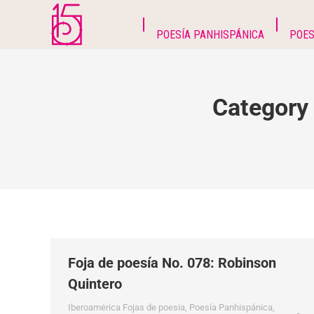
POESÍA PANHISPÁNICA
POES
Category
Foja de poesía No. 078: Robinson
Quintero
Iberoamérica Fojas de poesia
,
Poesía Panhispánica
,