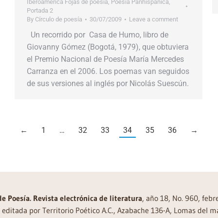
Iberoamérica Fojas de poesia
,
Poesía Panhispánica
,
Portada 2
By
Círculo de poesía
30/07/2009
Leave a comment
Un recorrido por Casa de Humo, libro de
Giovanny Gómez (Bogotá, 1979), que obtuviera
el Premio Nacional de Poesía María Mercedes
Carranza en el 2006. Los poemas van seguidos
de sus versiones al inglés por Nicolás Suescún.
←
1
…
32
33
34
35
36
→
de Poesía. Revista electrónica de literatura
, año 18, No. 960, feb
editada por Territorio Poético A.C., Azabache 136-A, Lomas del m