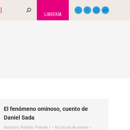
LIBRERÍA
El fenómeno ominoso, cuento de
Daniel Sada
Narrativa
,
Portada
,
Portada 1
By
Círculo de poesía