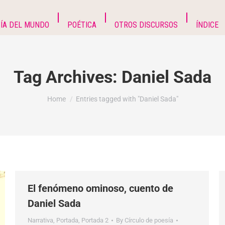
ÍA DEL MUNDO
POÉTICA
OTROS DISCURSOS
ÍNDICE
Tag Archives:
Daniel Sada
You are here:
Home
Entries tagged with "Daniel Sada"
El fenómeno ominoso, cuento de
Daniel Sada
Narrativa
,
Portada
,
Portada 2
By
Círculo de poesía