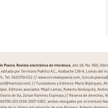
de Poesía. Revista electrónica de literatura
, año 18, No. 960, feb
editada por Territorio Poético A.C., Azabache 136-A, Lomas del m
74, Tel. 5610704552 // www.circulodepoesia.com, (circulo.poesi
ronf@hotmail.com) // Fundadores y Editores: Mario Bojórquez, Alí 
ópez. Editores asociados: Mijail Lamas, Roberto Amézquita, And
Osorio de Ita, Zorian Ramírez Espinoza.// Reserva de derechos, 
65700-203 ISSN 2007-5367, ambos otorgados por el Instituto Nac
ble de la última actualización de este Número, Roberto Amézquit