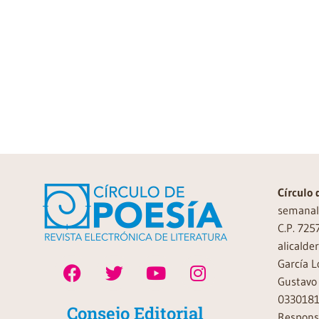
Círculo 
semanal 
C.P. 725
alicalde
García L
Gustavo 
0330181
Consejo Editorial
Responsa