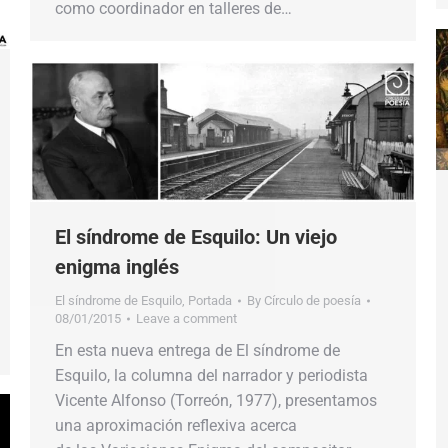
como coordinador en talleres de…
El síndrome de Esquilo: Un viejo
enigma inglés
El síndrome de Esquilo
,
Portada
By
Círculo de poesía
08/01/2015
Leave a comment
En esta nueva entrega de El síndrome de
Esquilo, la columna del narrador y periodista
Vicente Alfonso (Torreón, 1977), presentamos
una aproximación reflexiva acerca