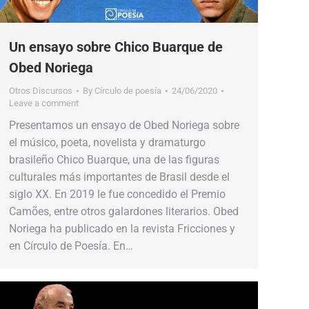
Un ensayo sobre Chico Buarque de
Obed Noriega
Otros Discursos
By
Círculo de poesía
24/06/2020
Leave a comment
Presentamos un ensayo de Obed Noriega sobre
el músico, poeta, novelista y dramaturgo
brasileño Chico Buarque, una de las figuras
culturales más importantes de Brasil desde el
siglo XX. En 2019 le fue concedido el Premio
Camões, entre otros galardones literarios. Obed
Noriega ha publicado en la revista Fricciones y
en Círculo de Poesía. En…