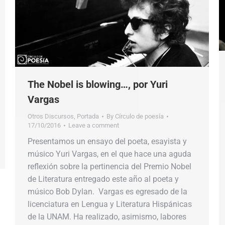
The Nobel is blowing…, por Yuri
Vargas
Otros Discursos
,
Portada
By
Círculo de poesía
17/10/2016
Leave a comment
Presentamos un ensayo del poeta, esayista y
músico Yuri Vargas, en el que hace una aguda
reflexión sobre la pertinencia del Premio Nobel
de Literatura entregado este año al poeta y
músico Bob Dylan. Vargas es egresado de la
licenciatura en Lengua y Literatura Hispánicas
de la UNAM. Ha realizado, asimismo, labores