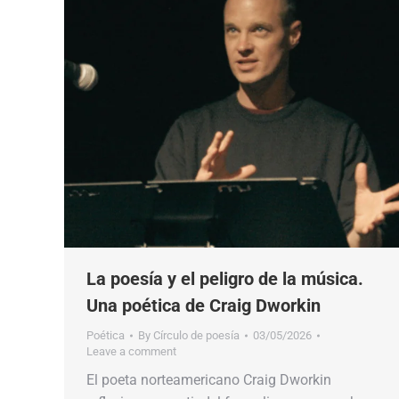
La poesía y el peligro de la música.
Una poética de Craig Dworkin
Poética
By
Círculo de poesía
03/05/2026
Leave a comment
El poeta norteamericano Craig Dworkin