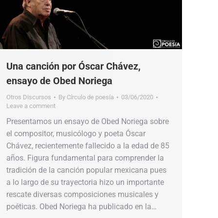
Una canción por Óscar Chávez,
ensayo de Obed Noriega
Otros Discursos
By
Círculo de poesía
03/06/2020
Leave a comment
Presentamos un ensayo de Obed Noriega sobre
el compositor, musicólogo y poeta Óscar
Chávez, recientemente fallecido a la edad de 85
años. Figura fundamental para comprender la
tradición de la canción popular mexicana pues
a lo largo de su trayectoria hizo un importante
rescate diversas composiciones musicales y
poéticas. Obed Noriega ha publicado en la…