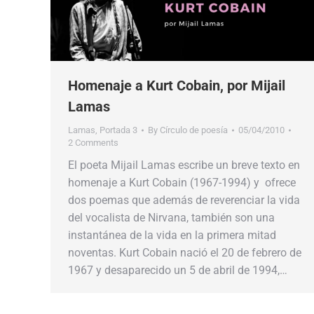
Homenaje a Kurt Cobain, por Mijail
Lamas
Lamas
,
Portada 3
By
Círculo de poesía
05/04/2010
2 Comments
El poeta Mijail Lamas escribe un breve texto en
homenaje a Kurt Cobain (1967-1994) y ofrece
dos poemas que además de reverenciar la vida
del vocalista de Nirvana, también son una
instantánea de la vida en la primera mitad
noventas. Kurt Cobain nació el 20 de febrero de
1967 y desaparecido un 5 de abril de 1994,…