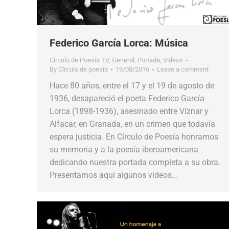
Federico García Lorca: Música
Círculo de Poesía TV
,
General
,
Portada
,
Videos
By
Círculo de poesía
19/08/2016
Leave a comment
Hace 80 años, entre el 17 y el 19 de agosto de
1936, desapareció el poeta Federico García
Lorca (1898-1936), asesinado entre Víznar y
Alfacar, en Granada, en un crimen que todavía
espera justicia. En Círculo de Poesía honramos
su memoria y a la poesía iberoamericana
dedicando nuestra portada completa a su obra.
Presentamos aquí algunos videos…