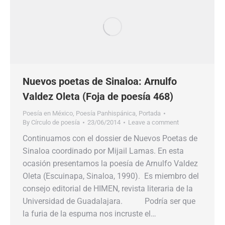
Nuevos poetas de Sinaloa: Arnulfo
Valdez Oleta (Foja de poesía 468)
Poesía en México
,
Poesía Panhispánica
,
Portada
By
Círculo de poesía
23/06/2014
Leave a comment
Continuamos con el dossier de Nuevos Poetas de
Sinaloa coordinado por Mijail Lamas. En esta
ocasión presentamos la poesía de Arnulfo Valdez
Oleta (Escuinapa, Sinaloa, 1990). Es miembro del
consejo editorial de HIMEN, revista literaria de la
Universidad de Guadalajara. Podría ser que
la furia de la espuma nos incruste el…