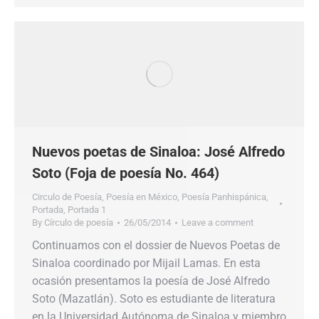
Nuevos poetas de Sinaloa: José Alfredo
Soto (Foja de poesía No. 464)
Circulo de Poesía
,
Poesía en México
,
Poesía Panhispánica
,
Portada
,
Portada 1
By
Círculo de poesía
26/05/2014
Leave a comment
Continuamos con el dossier de Nuevos Poetas de
Sinaloa coordinado por Mijail Lamas. En esta
ocasión presentamos la poesía de José Alfredo
Soto (Mazatlán). Soto es estudiante de literatura
en la Universidad Autónoma de Sinaloa y miembro