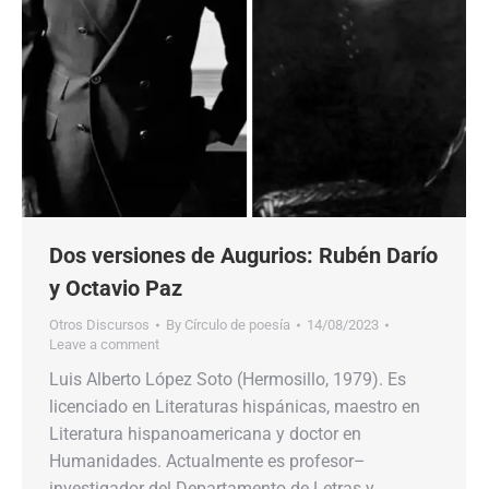
Dos versiones de Augurios: Rubén Darío
y Octavio Paz
Otros Discursos
By
Círculo de poesía
14/08/2023
Leave a comment
Luis Alberto López Soto (Hermosillo, 1979). Es
licenciado en Literaturas hispánicas, maestro en
Literatura hispanoamericana y doctor en
Humanidades. Actualmente es profesor–
investigador del Departamento de Letras y