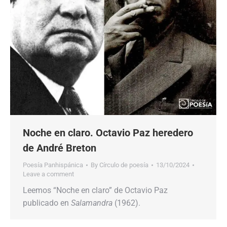
Noche en claro. Octavio Paz heredero
de André Breton
Poesía Panhispánica
By
Círculo de poesía
13/10/2024
Leave a comment
Leemos “Noche en claro” de Octavio Paz
publicado en
Salamandra
(1962).