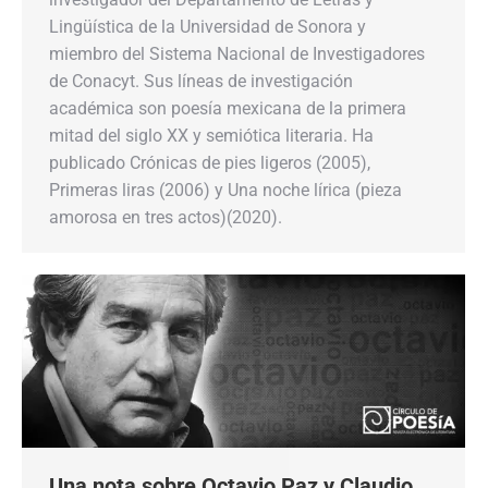
Lingüística de la Universidad de Sonora y
miembro del Sistema Nacional de Investigadores
de Conacyt. Sus líneas de investigación
académica son poesía mexicana de la primera
mitad del siglo XX y semiótica literaria. Ha
publicado Crónicas de pies ligeros (2005),
Primeras liras (2006) y Una noche lírica (pieza
amorosa en tres actos)(2020).
Una nota sobre Octavio Paz y Claudio