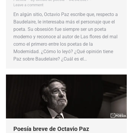
Leave a comment
En algún sitio, Octavio Paz escribe que, respecto a
Baudelaire, le interesaba más el personaje que el
poeta. Su obsesión fue siempre ser un poeta
moderno y reconoce al autor de Las flores del mal
como el primero entre los poetas de la
Modernidad. ¿Cómo lo leyó? ¿Qué opinión tiene
Paz sobre Baudelaire? ¿Cuál es el…
Poesía breve de Octavio Paz