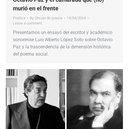
murió en el frente
Poética
By
Círculo de poesía
15/04/2024
Leave a comment
Presentamos un ensayo del escritor y académico
sonorense Luis Alberto López Soto sobre Octavio
Paz y la trascendencia de la dimensión histórica
del poema social.