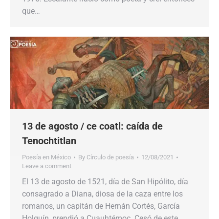
que…
13 de agosto / ce coatl: caída de
Tenochtitlan
Poesía en México
By
Círculo de poesía
12/08/2021
Leave a comment
El 13 de agosto de 1521, día de San Hipólito, día
consagrado a Diana, diosa de la caza entre los
romanos, un capitán de Hernán Cortés, García
Holguín, prendió a Cuauhtémoc. Cesó de este