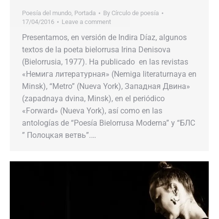
Poesía del mundo
,
Portada
By
Círculo de poesía
17/04/2016
Leave a comment
Presentamos, en versión de Indira Díaz, algunos
textos de la poeta bielorrusa Irina Denisova
(Bielorrusia, 1977). Ha publicado en las revistas
«Немига литературная» (Nemiga literaturnaya en
Minsk), “Metro” (Nueva York), Западная Двина»
(zapadnaya dvina, Minsk), en el periódico
«Forward» (Nueva York), así como en las
antologías de “Poesía Bielorrusa Moderna” y “БЛС
” Полоцкая ветвь”.…