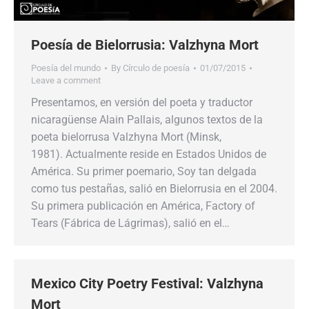
Poesía de Bielorrusia: Valzhyna Mort
Poesía del mundo
By
Círculo de poesía
01/07/2015
Leave a comment
Presentamos, en versión del poeta y traductor
nicaragüense Alain Pallais, algunos textos de la
poeta bielorrusa Valzhyna Mort (Minsk,
1981). Actualmente reside en Estados Unidos de
América. Su primer poemario, Soy tan delgada
como tus pestañas, salió en Bielorrusia en el 2004.
Su primera publicación en América, Factory of
Tears (Fábrica de Lágrimas), salió en el…
Mexico City Poetry Festival: Valzhyna
Mort