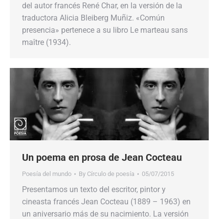
del autor francés René Char, en la versión de la
traductora Alicia Bleiberg Muñiz. «Común
presencia» pertenece a su libro Le marteau sans
maître (1934).
Un poema en prosa de Jean Cocteau
Poesía del mundo
By
Círculo de poesía
05/07/2015
Presentamos un texto del escritor, pintor y
cineasta francés Jean Cocteau (1889 – 1963) en
un aniversario más de su nacimiento. La versión