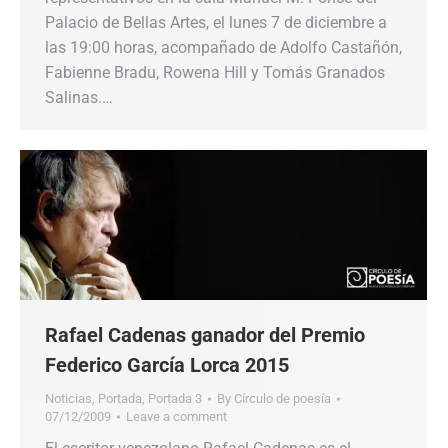
Palacio de Bellas Artes, el lunes 7 de diciembre a
las 19:00 horas, acompañado de Adolfo Castañón,
Fabienne Bradu, Rowena Hill y Tomás Granados
Salinas.…
Rafael Cadenas ganador del Premio
Federico García Lorca 2015
Noticias
,
Portada
,
Portada 3
By
Círculo de poesía
07/12/2009
Leave a comment