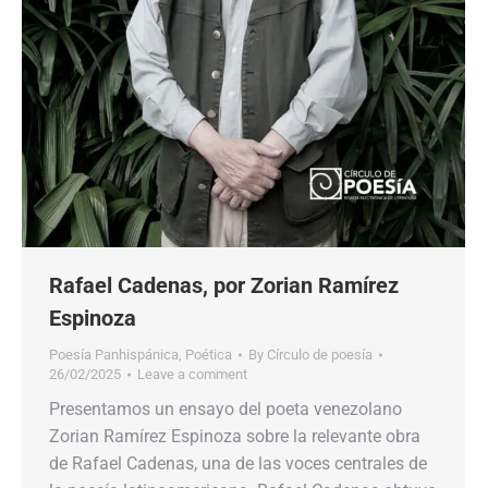
Rafael Cadenas, por Zorian Ramírez
Espinoza
Poesía Panhispánica
,
Poética
By
Círculo de poesía
26/02/2025
Leave a comment
Presentamos un ensayo del poeta venezolano
Zorian Ramírez Espinoza sobre la relevante obra
de Rafael Cadenas, una de las voces centrales de