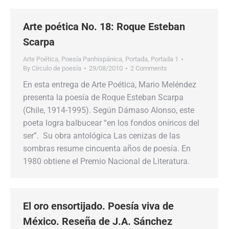
Arte poética No. 18: Roque Esteban
Scarpa
Arte Poética
,
Poesía Panhispánica
,
Portada
,
Portada 1
By
Círculo de poesía
29/08/2010
2 Comments
En esta entrega de Arte Poética, Mario Meléndez
presenta la poesía de Roque Esteban Scarpa
(Chile, 1914-1995). Según Dámaso Alonso, este
poeta logra balbucear “en los fondos oníricos del
ser”. Su obra antológica Las cenizas de las
sombras resume cincuenta años de poesía. En
1980 obtiene el Premio Nacional de Literatura.
El oro ensortijado. Poesía viva de
México. Reseña de J.A. Sánchez