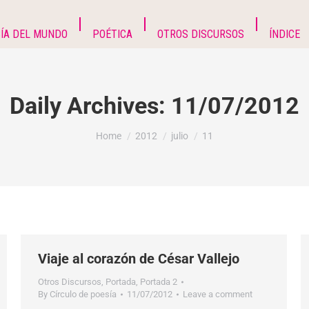
ÍA DEL MUNDO
POÉTICA
OTROS DISCURSOS
ÍNDICE
Daily Archives:
11/07/2012
You are here:
Home
2012
julio
11
Viaje al corazón de César Vallejo
Otros Discursos
,
Portada
,
Portada 2
By
Círculo de poesía
11/07/2012
Leave a comment