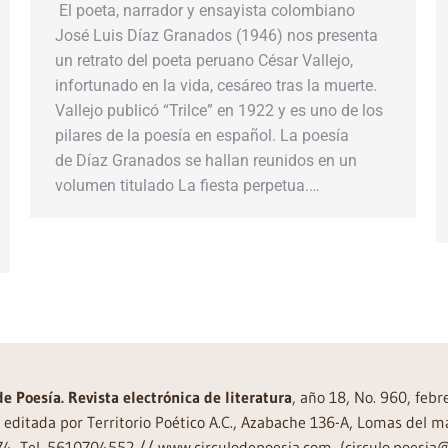
El poeta, narrador y ensayista colombiano
José Luis Díaz Granados (1946) nos presenta
un retrato del poeta peruano César Vallejo,
infortunado en la vida, cesáreo tras la muerte.
Vallejo publicó “Trilce” en 1922 y es uno de los
pilares de la poesía en español. La poesía
de Díaz Granados se hallan reunidos en un
volumen titulado La fiesta perpetua.…
de Poesía. Revista electrónica de literatura
, año 18, No. 960, feb
editada por Territorio Poético A.C., Azabache 136-A, Lomas del m
74, Tel. 5610704552 // www.circulodepoesia.com, (circulo.poesi