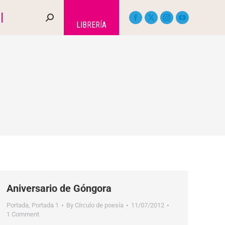
LIBRERÍA
Aniversario de Góngora
Portada
,
Portada 1
By
Círculo de poesía
11/07/2012
1 Comment