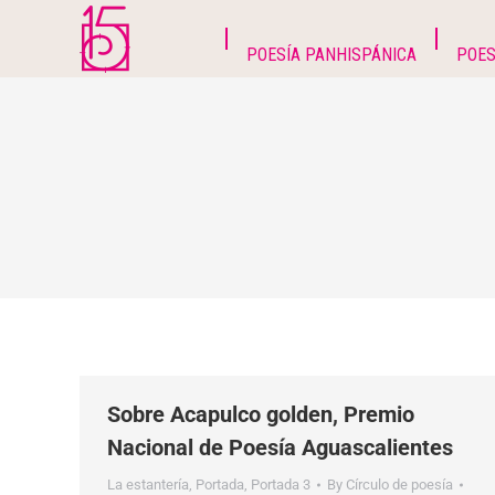
POESÍA PANHISPÁNICA
POES
Sobre Acapulco golden, Premio
Nacional de Poesía Aguascalientes
La estantería
,
Portada
,
Portada 3
By
Círculo de poesía