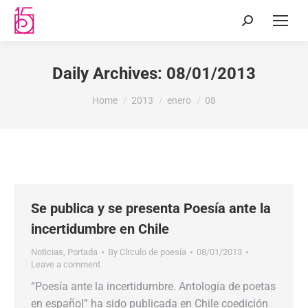
Daily Archives:
08/01/2013
You are here:
Home
2013
enero
08
Se publica y se presenta Poesía ante la
incertidumbre en Chile
Noticias
,
Portada
By
Círculo de poesía
08/01/2013
Leave a comment
“Poesía ante la incertidumbre. Antología de poetas
en español” ha sido publicada en Chile coedición