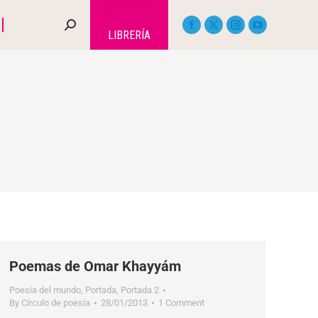
LIBRERÍA
Poemas de Omar Khayyám
Poesía del mundo
,
Portada
,
Portada 2
By
Círculo de poesía
28/01/2013
1 Comment