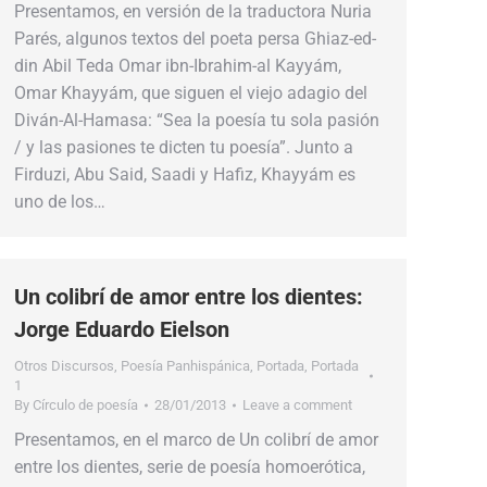
Presentamos, en versión de la traductora Nuria
Parés, algunos textos del poeta persa Ghiaz-ed-
din Abil Teda Omar ibn-Ibrahim-al Kayyám,
Omar Khayyám, que siguen el viejo adagio del
Diván-Al-Hamasa: “Sea la poesía tu sola pasión
/ y las pasiones te dicten tu poesía”. Junto a
Firduzi, Abu Said, Saadi y Hafiz, Khayyám es
uno de los…
Un colibrí de amor entre los dientes:
Jorge Eduardo Eielson
Otros Discursos
,
Poesía Panhispánica
,
Portada
,
Portada
1
By
Círculo de poesía
28/01/2013
Leave a comment
Presentamos, en el marco de Un colibrí de amor
entre los dientes, serie de poesía homoerótica,