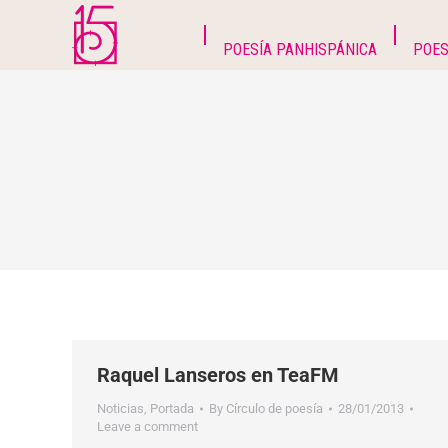
POESÍA PANHISPÁNICA
POES
Raquel Lanseros en TeaFM
Noticias
,
Portada
By
Círculo de poesía
28/01/2013
Leave a comment