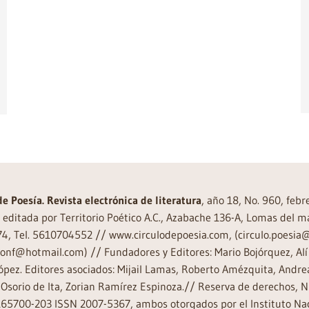
de Poesía. Revista electrónica de literatura
, año 18, No. 960, feb
editada por Territorio Poético A.C., Azabache 136-A, Lomas del m
74, Tel. 5610704552 // www.circulodepoesia.com, (circulo.poesi
ronf@hotmail.com) // Fundadores y Editores: Mario Bojórquez, Alí 
ópez. Editores asociados: Mijail Lamas, Roberto Amézquita, And
Osorio de Ita, Zorian Ramírez Espinoza.// Reserva de derechos, 
65700-203 ISSN 2007-5367, ambos otorgados por el Instituto Nac