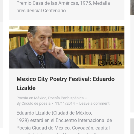
Premio Casa de las Américas, 1975, Medalla
presidencial Centenario…
Mexico City Poetry Festival: Eduardo
Lizalde
Poesía en México
,
Poesía Panhispánica
By
Círculo de poesía
11/11/2014
Leave a comment
Eduardo Lizalde (Ciudad de México,
1929) estará en el Encuentro Internacional de
Poesía Ciudad de México. Coyoacán, capital