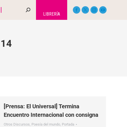
LIBRERÍA
014
[Prensa: El Universal] Termina
Encuentro Internacional con consigna
Otros Discursos
,
Poesía del mundo
,
Portada