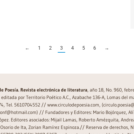
←
1
2
3
4
5
6
→
de Poesía. Revista electrónica de literatura
, año 18, No. 960, feb
editada por Territorio Poético A.C., Azabache 136-A, Lomas del m
74, Tel. 5610704552 // www.circulodepoesia.com, (circulo.poesi
ronf@hotmail.com) // Fundadores y Editores: Mario Bojórquez, Alí 
ópez. Editores asociados: Mijail Lamas, Roberto Amézquita, And
Osorio de Ita, Zorian Ramírez Espinoza.// Reserva de derechos, 