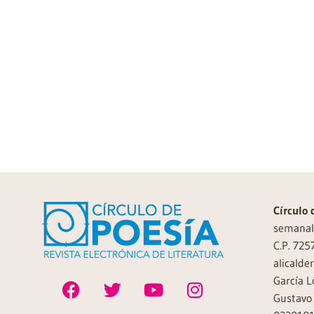
Círculo 
semanal 
C.P. 725
alicalde
García L
Gustavo 