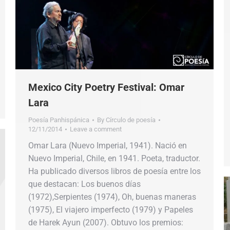
Mexico City Poetry Festival: Omar
Lara
Poesía Panhispánica
By
Círculo de poesía
12/11/2014
Leave a comment
Omar Lara (Nuevo Imperial, 1941). Nació en
Nuevo Imperial, Chile, en 1941. Poeta, traductor.
Ha publicado diversos libros de poesía entre los
que destacan: Los buenos días
(1972),Serpientes (1974), Oh, buenas maneras
(1975), El viajero imperfecto (1979) y Papeles
de Harek Ayun (2007). Obtuvo los premios: