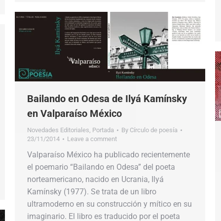
Bailando en Odesa de Ilyá Kamínsky
en Valparaíso México
Novedades Editoriales
,
Portada
By
Círculo de poesía
23/11/2014
Leave a comment
Valparaíso México ha publicado recientemente
el poemario “Bailando en Odesa” del poeta
norteamericano, nacido en Ucrania, Ilyá
Kamínsky (1977). Se trata de un libro
ultramoderno en su construcción y mítico en su
imaginario. El libro es traducido por el poeta