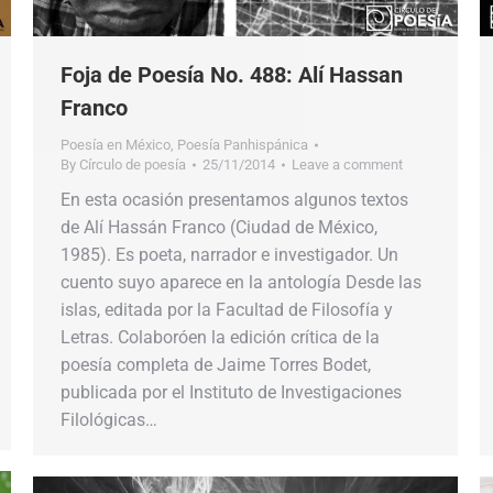
Foja de Poesía No. 488: Alí Hassan
Franco
Poesía en México
,
Poesía Panhispánica
By
Círculo de poesía
25/11/2014
Leave a comment
En esta ocasión presentamos algunos textos
de Alí Hassán Franco (Ciudad de México,
1985). Es poeta, narrador e investigador. Un
cuento suyo aparece en la antología Desde las
islas, editada por la Facultad de Filosofía y
Letras. Colaboróen la edición crítica de la
poesía completa de Jaime Torres Bodet,
publicada por el Instituto de Investigaciones
Filológicas…