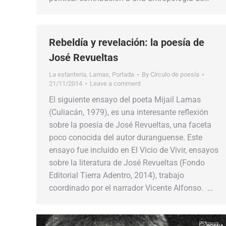
Rebeldía y revelación: la poesía de
José Revueltas
La estantería
,
Lamas
,
Portada
By
Círculo de poesía
21/11/2014
Leave a comment
El siguiente ensayo del poeta Mijail Lamas
(Culiacán, 1979), es una interesante reflexión
sobre la poesía de José Revueltas, una faceta
poco conocida del autor duranguense. Este
ensayo fue incluido en El Vicio de Vivir, ensayos
sobre la literatura de José Revueltas (Fondo
Editorial Tierra Adentro, 2014), trabajo
coordinado por el narrador Vicente Alfonso. …