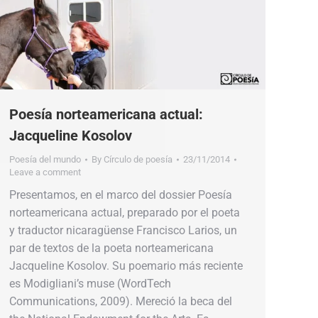
Poesía norteamericana actual:
Jacqueline Kosolov
Poesía del mundo
By
Círculo de poesía
23/11/2014
Leave a comment
Presentamos, en el marco del dossier Poesía
norteamericana actual, preparado por el poeta
y traductor nicaragüense Francisco Larios, un
par de textos de la poeta norteamericana
Jacqueline Kosolov. Su poemario más reciente
es Modigliani’s muse (WordTech
Communications, 2009). Mereció la beca del