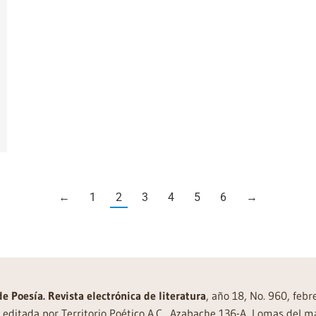
←
1
2
3
4
5
6
→
de Poesía. Revista electrónica de literatura
, año 18, No. 960, feb
editada por Territorio Poético A.C., Azabache 136-A, Lomas del m