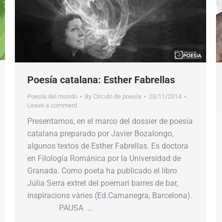
Poesía catalana: Esther Fabrellas
Poesía del mundo
By
Círculo de poesía
23/11/2014
Leave a comment
Presentamos, en el marco del dossier de poesía
catalana preparado por Javier Bozalongo,
algunos textos de Esther Fabrellas. Es doctora
en Filología Románica por la Universidad de
Granada. Como poeta ha publicado el libro
Júlia Serra extret del poemari barres de bar,
inspiracions vàries (Ed.Camanegra, Barcelona).
PAUSA …