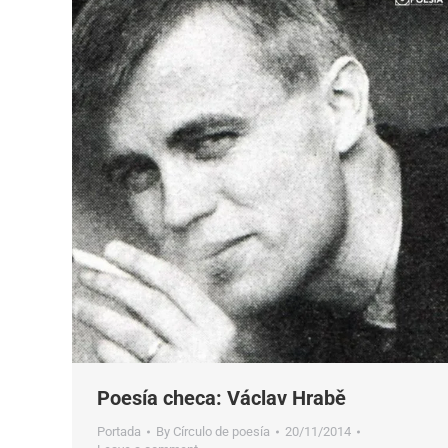
Poesía checa: Václav Hrabě
Portada
By
Círculo de poesía
20/11/2014