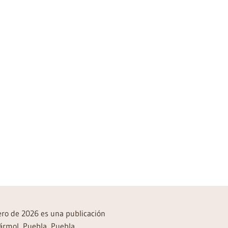
rero de 2026 es una publicación
ármol, Puebla, Puebla,