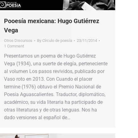
Pooesía mexicana: Hugo Gutiérrez
Vega
Otros Discursos
By
Círculo de poesía
23/11/2014
1 Comment
Presentamos un poema de Hugo Gutiérrez
Vega (1934), una suerte de elegía, perteneciente
al volumen Los pasos revividos, publicado por
Vaso roto en 2013. Con Cuando el placer
termine (1976) obtuvo el Premio Nacional de
Poesía Aguascalientes. Traductor, diplomático,
académico, su vida literaria ha participado de
otras literaturas y de otras lenguas. Nos ha
dado versiones al español de…