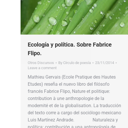
Ecología y política. Sobre Fabrice
Flipo.
Otros Discursos
By
Círculo de poesía
23/11/2014
Leave a comment
Mathieu Gervais (Ecole Pratique des Hautes
Etudes) reseña el nuevo libro del filósofo
francés Fabrice Flipo, Nature et politique:
contribution à une anthropologie de la
modernité et de la globalisation. La traducción
del texto corre a cargo del sociólogo mexicano
Luis Martínez Andrade. Naturaleza y
política: contribución a una antropología de…