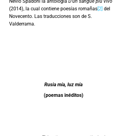
Nevio Spadoni la antología
D’un sangue più vivo
(2014), la cual contiene poesías romañas
[2]
del
Novecento. Las traducciones son de S.
Valderrama.
Rusia mía, luz mía
(poemas inéditos)