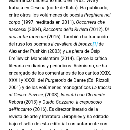
Gianfranco Lauretano nació en 1962. Vive y
trabaja en Cesena (norte de Italia). Ha publicado,
entre otros, los volúmenes de poesía
Preghiera nel
corpo
(1997, reeditada en 2011),
Occorreva che
nascessi
(2004),
Racconto della Riviera
(2012),
Di
una notte morente
(2016). También ha traducido
del ruso los poemas
Il cavaliere di bronzo
[1]
de
Alexander Pushkin (2003) y
La pietra
de Ósip
Emílievich Mandelshtám (2014). Ejerce la crítica
literaria en diarios y periódicos. Asimismo, se ha
encargado de los comentarios de los cantos XXIX,
XXXII y XXXIII del
Purgatorio
de Dante (Ed. Rizzoli,
2001) y de los volúmenes monográficos
La traccia
di Cesare Pavese,
(2008),
Incontri con Clemente
Rebora
(2013) y
Guido Gozzano. Il crepuscolo
dell’incanto
(2016). Es director literario de la
revista de arte y literatura «Graphie» y ha editado
bajo el sello de esta editorial conjuntamente con