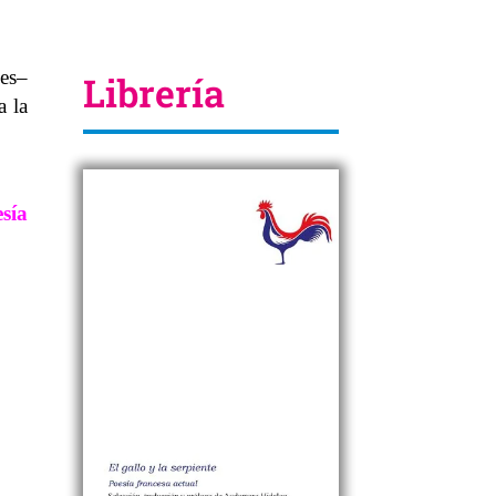
ões–
Librería
a la
sía