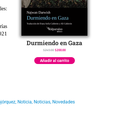
s:
rías
2021
Durmiendo en Gaza
$
249.00
$
200.00
Añadir al carrito
jórquez
,
Noticia
,
Noticias
,
Novedades