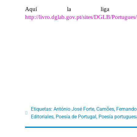
Aquí la liga a lo
http://livro.dglab.gov.pt/sites/DGLB/Portugues
Etiquetas:
António José Forte
,
Camões
,
Fernando
Editoriales
,
Poesía de Portugal
,
Poesía portugues