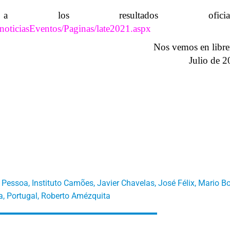
s resultados oficiale
/noticiasEventos/Paginas/late2021.aspx
Nos vemos en libre
Julio de 
 Pessoa
,
Instituto Camões
,
Javier Chavelas
,
José Félix
,
Mario Bo
a
,
Portugal
,
Roberto Amézquita