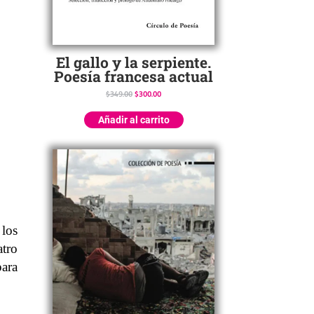
El gallo y la serpiente.
Poesía francesa actual
$
349.00
$
300.00
Añadir al carrito
 los
atro
para