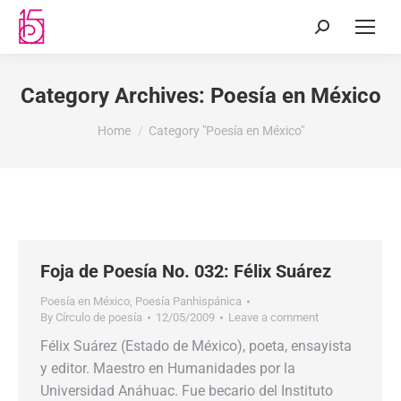
Category Archives:
Poesía en México
You are here:
Home
Category "Poesía en México"
Foja de Poesía No. 032: Félix Suárez
Poesía en México
,
Poesía Panhispánica
By
Círculo de poesía
12/05/2009
Leave a comment
Félix Suárez (Estado de México), poeta, ensayista
y editor. Maestro en Humanidades por la
Universidad Anáhuac. Fue becario del Instituto