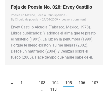
Foja de Poesía No. 028: Ervey Castillo
Poesía en México
,
Poesía Panhispánica
By
Círculo de poesía
27/04/2009
Leave a comment
Ervey Castillo Alcudia (Tabasco, México, 1973).
Libros publicados: Y adónde el alma que te prestó
el misterio (1995), La luz en la penumbra (1999),
Porque te niego existo y Tú me niegas (2002),
Desde un naufragio (2004) y Cenizas sobre el
fuego (2005). Hace tiempo que nadie sabe de él.
←
1
…
103
104
105
106
107
…
113
→