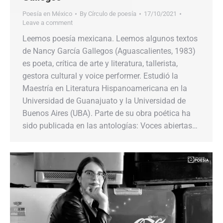
Poesía en México
By
Círculo de poesía
17/10/2021
Leave a comment
Leemos poesía mexicana. Leemos algunos textos
de Nancy García Gallegos (Aguascalientes, 1983)
es poeta, crítica de arte y literatura, tallerista,
gestora cultural y voice performer. Estudió la
Maestría en Literatura Hispanoamericana en la
Universidad de Guanajuato y la Universidad de
Buenos Aires (UBA). Parte de su obra poética ha
sido publicada en las antologías: Voces abiertas…