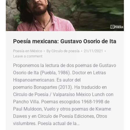
Poesía mexicana: Gustavo Osorio de Ita
Poesía en México
By
Círculo de poesía
21/11/2021
Leave a comment
Proponemos la lectura de dos poemas de Gustavo
Osorio de Ita (Puebla, 1986). Doctor en Letras
Hispanoamericanas. Es autor del
poemario Bonapartes (2013). Ha traducido en
Círculo de Poesía / Valparaíso México Lunch con
Pancho Villa. Poemas escogidos 1968-1998 de
Paul Muldoon, Vuelo y otros poemas de Kwame
Dawes y en Círculo de Poesía Ediciones, Otros
vislumbres. Poesía actual de la…