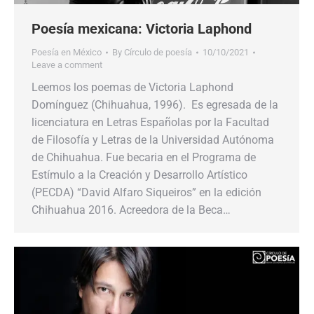
Poesía mexicana: Victoria Laphond
Poesía en México
By
Círculo de poesía
10/10/2021
Leave a comment
Leemos los poemas de Victoria Laphond
Domínguez (Chihuahua, 1996). Es egresada de la
licenciatura en Letras Españolas por la Facultad
de Filosofía y Letras de la Universidad Autónoma
de Chihuahua. Fue becaria en el Programa de
Estímulo a la Creación y Desarrollo Artístico
(PECDA) “David Alfaro Siqueiros” en la edición
Chihuahua 2016. Acreedora de la Beca…