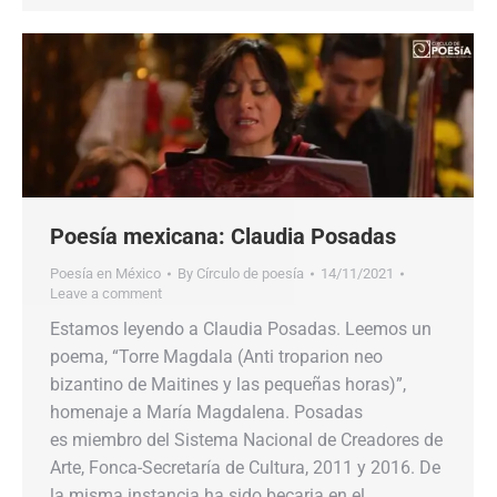
Poesía mexicana: Claudia Posadas
Poesía en México
By
Círculo de poesía
14/11/2021
Leave a comment
Estamos leyendo a Claudia Posadas. Leemos un
poema, “Torre Magdala (Anti troparion neo
bizantino de Maitines y las pequeñas horas)”,
homenaje a María Magdalena. Posadas
es miembro del Sistema Nacional de Creadores de
Arte, Fonca-Secretaría de Cultura, 2011 y 2016. De
la misma instancia ha sido becaria en el