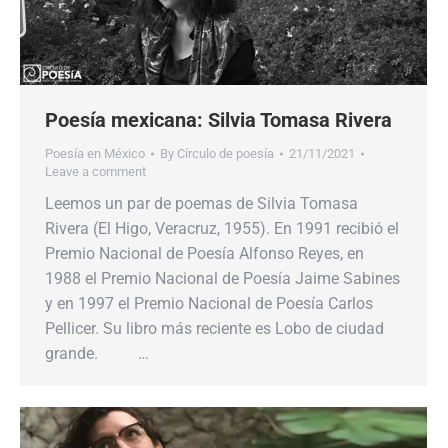
Poesía mexicana: Silvia Tomasa Rivera
Poesía en México
By
Círculo de poesía
21/11/2021
Leave a comment
Leemos un par de poemas de Silvia Tomasa
Rivera (El Higo, Veracruz, 1955). En 1991 recibió el
Premio Nacional de Poesía Alfonso Reyes, en
1988 el Premio Nacional de Poesía Jaime Sabines
y en 1997 el Premio Nacional de Poesía Carlos
Pellicer. Su libro más reciente es Lobo de ciudad
grande. …