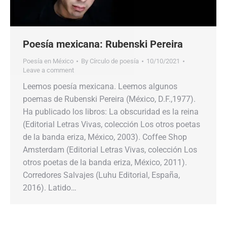
Poesía mexicana: Rubenski Pereira
Poesía en México
By
Círculo de poesía
10/10/2021
Leave a comment
Leemos poesía mexicana. Leemos algunos
poemas de Rubenski Pereira (México, D.F.,1977).
Ha publicado los libros: La obscuridad es la reina
(Editorial Letras Vivas, colección Los otros poetas
de la banda eriza, México, 2003). Coffee Shop
Amsterdam (Editorial Letras Vivas, colección Los
otros poetas de la banda eriza, México, 2011).
Corredores Salvajes (Luhu Editorial, España,
2016). Latido…