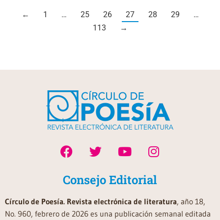
←
1
…
25
26
27
28
29
…
113
→
Consejo Editorial
Círculo de Poesía. Revista electrónica de literatura
, año 18,
No. 960, febrero de 2026 es una publicación semanal editada