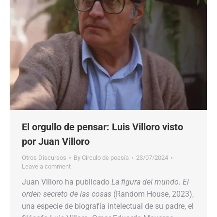
El orgullo de pensar: Luis Villoro visto
por Juan Villoro
Otros Discursos
By
Círculo de poesía
23/07/2024
Leave a comment
Juan Villoro ha publicado
La figura del mundo. El
orden secreto de las cosas
(Random House, 2023),
una especie de biografía intelectual de su padre, el