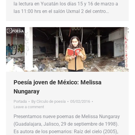
la lectura en Yucatán los días 15 y 16 de marzo a
las 11:00 hrs en el salón Uxmal 2 del centro…
Poesía joven de México: Melissa
Nungaray
Portada
By
Círculo de poesía
05/02/2016
Leave a comment
Presentamos nueve poemas de Melissa Nungaray
(Guadalajara, Jalisco, 29 de septiembre de 1998).
Es autora de los poemarios: Raíz del cielo (2005),