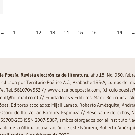
←
1
…
12
13
14
15
16
…
19
de Poesía. Revista electrónica de literatura
, año 18, No. 960, feb
editada por Territorio Poético A.C., Azabache 136-A, Lomas del m
74, Tel. 5610704552 // www.circulodepoesia.com, (circulo.poesi
ronf@hotmail.com) // Fundadores y Editores: Mario Bojórquez, Alí 
ópez. Editores asociados: Mijail Lamas, Roberto Amézquita, And
Osorio de Ita, Zorian Ramírez Espinoza.// Reserva de derechos, 
65700-203 ISSN 2007-5367, ambos otorgados por el Instituto Nac
ble de la última actualización de este Número, Roberto Amézquit
odificación, 5 de febrero de 2026