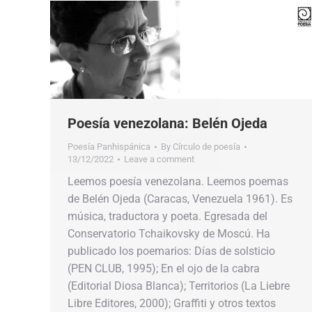
Poesía venezolana: Belén Ojeda
Poesía Panhispánica
By
Círculo de poesía
13/12/2022
Leave a comment
Leemos poesía venezolana. Leemos poemas
de Belén Ojeda (Caracas, Venezuela 1961). Es
música, traductora y poeta. Egresada del
Conservatorio Tchaikovsky de Moscú. Ha
publicado los poemarios: Días de solsticio
(PEN CLUB, 1995); En el ojo de la cabra
(Editorial Diosa Blanca); Territorios (La Liebre
Libre Editores, 2000); Graffiti y otros textos