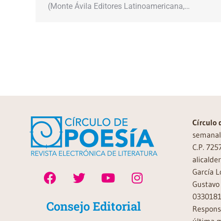
(Monte Ávila Editores Latinoamericana,…
Círculo 
semanal 
C.P. 725
alicalde
García L
Gustavo 
0330181
Consejo Editorial
Responsa
última m