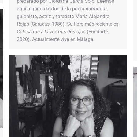
preparado por Giordana García Sojo. Leemos
aquí algunos textos de la poeta narradora,
guionista, actriz y tarotista María Alejandra
Rojas (Caracas, 1980). Su libro más reciente es
Colocarme a la vez mis dos ojos
(Fundarte,
2020). Actualmente vive en Málaga.