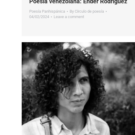
Poesía venezolana: Ender Rodríguez
Poesía Panhispánica
By
Círculo de poesía
04/02/2024
Leave a comment