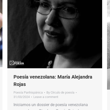
Poesía venezolana: María Alejandra
Rojas
Poesía Panhispánica
By
Círculo de poesía
31/03/2024
Leave a comment
Iniciamos un dossier de poesía venezolana