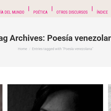
ÍA DEL MUNDO
POÉTICA
OTROS DISCURSOS
ÍNDICE
ag Archives:
Poesía venezola
You are here:
Home
Entries tagged with "Poesía venezolana"