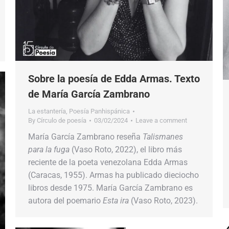
Sobre la poesía de Edda Armas. Texto
de María García Zambrano
La estantería
,
Poesía Panhispánica
By
Círculo de poesía
03/02/2024
Leave a comment
María García Zambrano reseña
Talismanes
para la fuga
(Vaso Roto, 2022), el libro más
reciente de la poeta venezolana Edda Armas
(Caracas, 1955). Armas ha publicado dieciocho
libros desde 1975. María García Zambrano es
autora del poemario
Esta ira
(Vaso Roto, 2023).