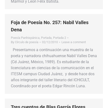
Mármol y Leon Félix Batista.
Foja de Poesía No. 257: Nabil Valles
Dena
Poesía Panhispánica
,
Portada
,
Portada 2
By
Círculo de poesía
02/12/2010
Leave a comment
Presentamos a continuación una muestra de la
poeta y narradora chihuahuense Nabil Valles Dena
(Cd Juárez, México, 1989). Es estudiante de la
licenciatura en ciencias de la comunicación en el
ITESM campus Ciudad Juárez, y desde hace dos
años integrante del taller literario del ICHICULT,
Coordinado por el poeta Edgar Rincón Luna.
Tres cuentos de Blas García Flores