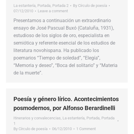
La estantería
,
Portada
,
Portada 2
By
Círculo de poesía
07/12/2010
Leave a comment
Presentamos a continuación un extraordinario
ensayo de José Pascual Buxó (Cataluña, 1931),
estudioso de los siglos de oro, especialista en
semiótica y referente esencial de los estudios de
literatura novohispana. Ha publicado los
poemarios “Tiempo de soledad”, “Elegía”,
“Memoria y deseo”, “Boca del solitario” y “Materia
de la muerte”.
Poesía y género lírico. Acontecimientos
posmodernos, por Alfonso Berardinelli
Itinerarios y convalecencias
,
La estantería
,
Portada
,
Portada
1
By
Círculo de poesía
06/12/2010
1 Comment