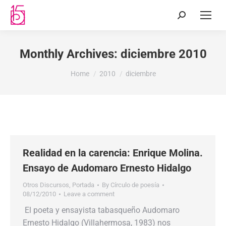
Monthly Archives:
diciembre 2010
You are here:
Home
2010
diciembre
Realidad en la carencia: Enrique Molina.
Ensayo de Audomaro Ernesto Hidalgo
Otros Discursos
,
Portada
By
Círculo de poesía
08/12/2010
Leave a comment
El poeta y ensayista tabasqueño Audomaro
Ernesto Hidalgo (Villahermosa, 1983) nos