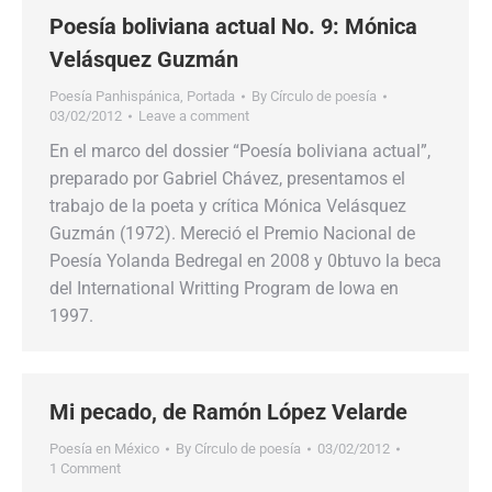
Poesía boliviana actual No. 9: Mónica
Velásquez Guzmán
Poesía Panhispánica
,
Portada
By
Círculo de poesía
03/02/2012
Leave a comment
En el marco del dossier “Poesía boliviana actual”,
preparado por Gabriel Chávez, presentamos el
trabajo de la poeta y crítica Mónica Velásquez
Guzmán (1972). Mereció el Premio Nacional de
Poesía Yolanda Bedregal en 2008 y 0btuvo la beca
del International Writting Program de Iowa en
1997.
Mi pecado, de Ramón López Velarde
Poesía en México
By
Círculo de poesía
03/02/2012
1 Comment