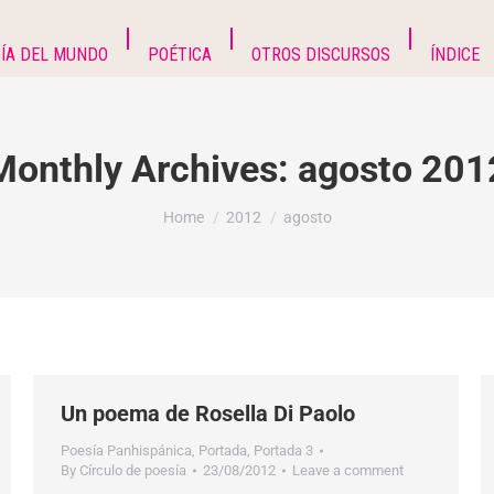
ÍA DEL MUNDO
POÉTICA
OTROS DISCURSOS
ÍNDICE
Monthly Archives:
agosto 201
You are here:
Home
2012
agosto
Un poema de Rosella Di Paolo
Poesía Panhispánica
,
Portada
,
Portada 3
By
Círculo de poesía
23/08/2012
Leave a comment