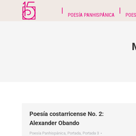
POESÍA PANHISPÁNICA
POES
Poesía costarricense No. 2:
Alexander Obando
Poesía Panhispánica
,
Portada
,
Portada 3