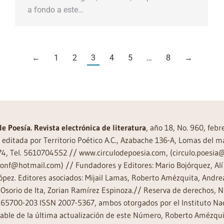
a fondo a este…
←
1
2
3
4
5
…
8
→
de Poesía. Revista electrónica de literatura
, año 18, No. 960, feb
editada por Territorio Poético A.C., Azabache 136-A, Lomas del m
74, Tel. 5610704552 // www.circulodepoesia.com, (circulo.poesi
ronf@hotmail.com) // Fundadores y Editores: Mario Bojórquez, Alí 
ópez. Editores asociados: Mijail Lamas, Roberto Amézquita, And
Osorio de Ita, Zorian Ramírez Espinoza.// Reserva de derechos, 
65700-203 ISSN 2007-5367, ambos otorgados por el Instituto Nac
ble de la última actualización de este Número, Roberto Amézquit