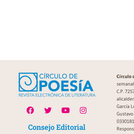
Círculo 
semanal 
C.P. 725
alicalde
García L
Gustavo 
0330181
Consejo Editorial
Responsa