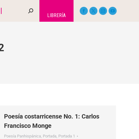
LIBRERÍA
2
Poesía costarricense No. 1: Carlos
Francisco Monge
Poesía Panhispánica
,
Portada
,
Portada 1