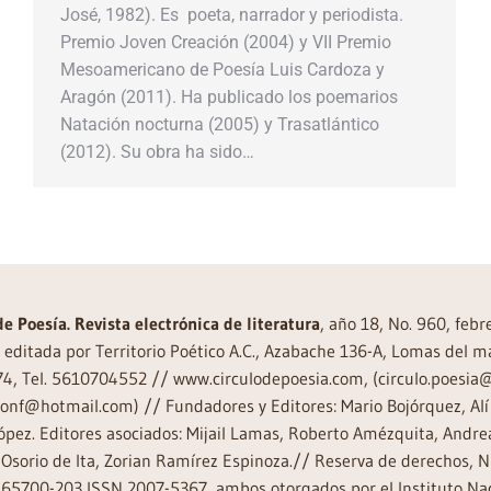
José, 1982). Es poeta, narrador y periodista.
Premio Joven Creación (2004) y VII Premio
Mesoamericano de Poesía Luis Cardoza y
Aragón (2011). Ha publicado los poemarios
Natación nocturna (2005) y Trasatlántico
(2012). Su obra ha sido…
de Poesía. Revista electrónica de literatura
, año 18, No. 960, feb
editada por Territorio Poético A.C., Azabache 136-A, Lomas del m
74, Tel. 5610704552 // www.circulodepoesia.com, (circulo.poesi
ronf@hotmail.com) // Fundadores y Editores: Mario Bojórquez, Alí 
ópez. Editores asociados: Mijail Lamas, Roberto Amézquita, And
Osorio de Ita, Zorian Ramírez Espinoza.// Reserva de derechos, 
65700-203 ISSN 2007-5367, ambos otorgados por el Instituto Nac