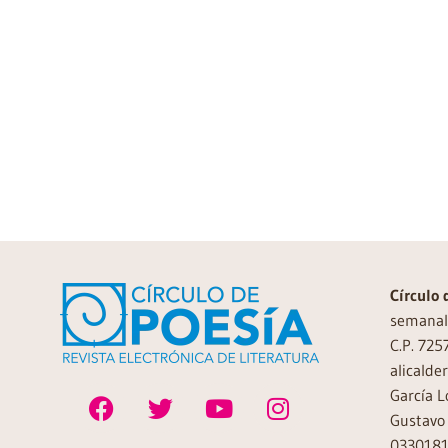
Círculo 
semanal 
C.P. 725
alicalde
García L
Gustavo 
0330181