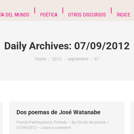
ÍA DEL MUNDO
POÉTICA
OTROS DISCURSOS
ÍNDICE
Daily Archives:
07/09/2012
You are here:
Home
2012
septiembre
07
Dos poemas de José Watanabe
Poesía Panhispánica
,
Portada
By
Círculo de poesía
07/09/2012
Leave a comment