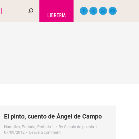
LIBRERÍA
El pinto, cuento de Ángel de Campo
Narrativa
,
Portada
,
Portada 1
By
Círculo de poesía
07/09/2012
Leave a comment