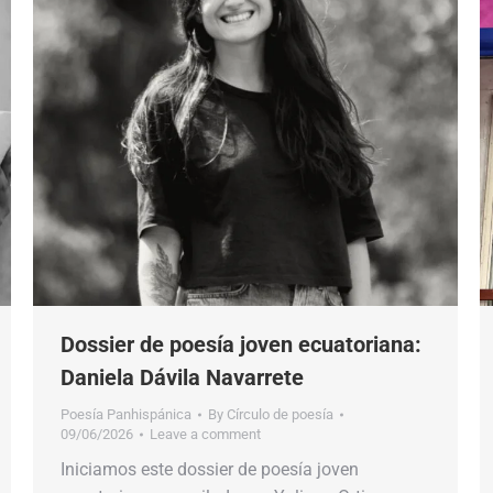
Dossier de poesía joven ecuatoriana:
Daniela Dávila Navarrete
Poesía Panhispánica
By
Círculo de poesía
09/06/2026
Leave a comment
Iniciamos este dossier de poesía joven