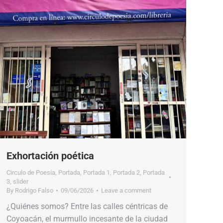
Exhortación poética
Circulo de Poesía
,
Portada
,
Portada 1
,
Portada 2
,
Portada
3
,
slider
By
Rodrigo Falso
09/06/2026
Leave a comment
¿Quiénes somos? Entre las calles céntricas de
Coyoacán, el murmullo incesante de la ciudad