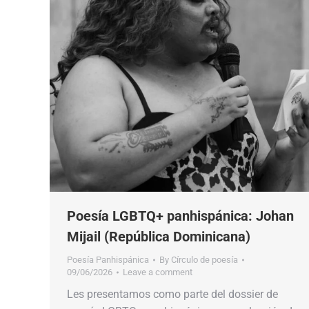
Poesía LGBTQ+ panhispánica: Johan
Mijail (República Dominicana)
Poesía Panhispánica
By
Círculo de poesía
09/06/2026
Leave a comment
Les presentamos como parte del dossier de