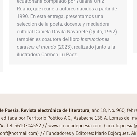
ecuatoriana compilado por Yuliana Ortiz
Ruano, que reúne a autores nacidos a partir de
1990. En esta entrega, presentamos una
selección de la poeta, docente y mediadora
cultural Daniela Dávila Navarrete (Quito, 1992)
también es coautora del libro
Instrucciones
para leer el mundo
(2023), realizado junto a la
ilustradora Carmen Lu Páez.
de Poesía. Revista electrónica de literatura
, año 18, No. 960, feb
editada por Territorio Poético A.C., Azabache 136-A, Lomas del m
74, Tel. 5610704552 // www.circulodepoesia.com, (circulo.poesi
ronf@hotmail.com) // Fundadores y Editores: Mario Bojórquez, Alí 