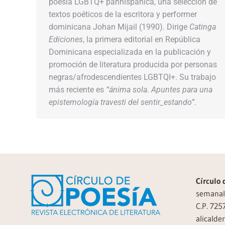
poesía LGBTQ+ panhispánica, una selección de
textos poéticos de la escritora y performer
dominicana Johan Mijail (1990). Dirige
Catinga
Ediciones
, la primera editorial en República
Dominicana especializada en la publicación y
promoción de literatura producida por personas
negras/afrodescendientes LGBTQI+. Su trabajo
más reciente es
“ánima sola. Apuntes para una
epistemología travesti del sentir_estando”
.
Círculo 
semanal 
C.P. 725
alicalde