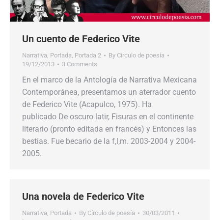
Un cuento de Federico Vite
Narrativa
,
Portada
,
Portada 2
By
Círculo de poesía
19/12/2013
3 Comments
En el marco de la Antología de Narrativa Mexicana
Contemporánea, presentamos un aterrador cuento
de Federico Vite (Acapulco, 1975). Ha
publicado De oscuro latir, Fisuras en el continente
literario (pronto editada en francés) y Entonces las
bestias. Fue becario de la f,l,m. 2003-2004 y 2004-
2005.
Una novela de Federico Vite
Narrativa
,
Portada
By
Círculo de poesía
30/03/2011