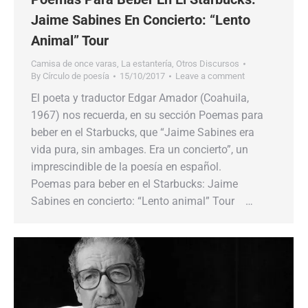
Jaime Sabines En Concierto: “Lento
Animal” Tour
Camisa de once varas
,
La estantería
,
Otros Discursos
By
Círculo de poesía
15/10/2017
Leave a comment
El poeta y traductor Edgar Amador (Coahuila,
1967) nos recuerda, en su sección Poemas para
beber en el Starbucks, que “Jaime Sabines era
vida pura, sin ambages. Era un concierto”, un
imprescindible de la poesía en español.
Poemas para beber en el Starbucks: Jaime
Sabines en concierto: “Lento animal” Tour …