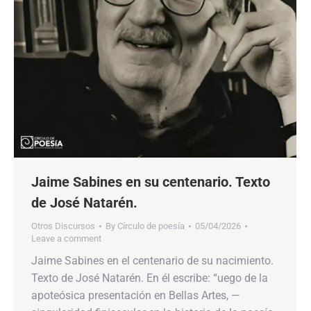
Jaime Sabines en su centenario. Texto
de José Natarén.
Otros Discursos
By
Círculo de poesía
05/04/2026
Leave a comment
Jaime Sabines en el centenario de su nacimiento.
Texto de José Natarén. En él escribe: “uego de la
apoteósica presentación en Bellas Artes, —