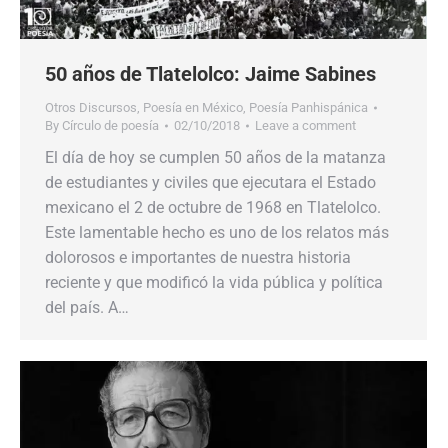
50 años de Tlatelolco: Jaime Sabines
Otros Discursos
,
Poesía en México
,
Poesía Panhispánica
By
Círculo de poesía
02/10/2018
Leave a comment
El día de hoy se cumplen 50 años de la matanza
de estudiantes y civiles que ejecutara el Estado
mexicano el 2 de octubre de 1968 en Tlatelolco.
Este lamentable hecho es uno de los relatos más
dolorosos e importantes de nuestra historia
reciente y que modificó la vida pública y política
del país. A…