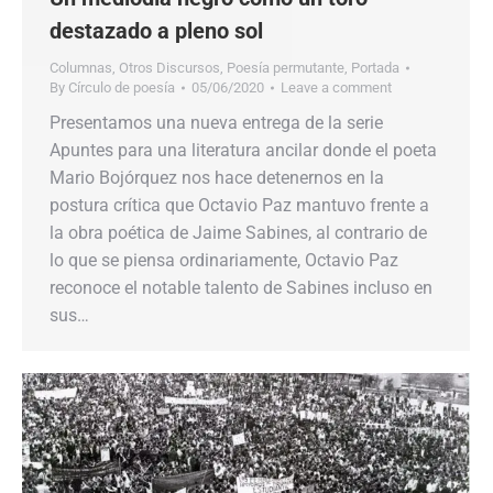
destazado a pleno sol
Columnas
,
Otros Discursos
,
Poesía permutante
,
Portada
By
Círculo de poesía
05/06/2020
Leave a comment
Presentamos una nueva entrega de la serie
Apuntes para una literatura ancilar donde el poeta
Mario Bojórquez nos hace detenernos en la
postura crítica que Octavio Paz mantuvo frente a
la obra poética de Jaime Sabines, al contrario de
lo que se piensa ordinariamente, Octavio Paz
reconoce el notable talento de Sabines incluso en
sus…