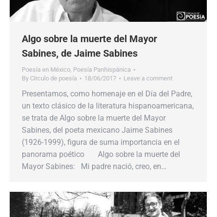
Algo sobre la muerte del Mayor
Sabines, de Jaime Sabines
Poesía en México
,
Poesía Panhispánica
By
Círculo de poesía
18/06/2017
Leave a comment
Presentamos, como homenaje en el Día del Padre,
un texto clásico de la literatura hispanoamericana,
se trata de Algo sobre la muerte del Mayor
Sabines, del poeta mexicano Jaime Sabines
(1926-1999), figura de suma importancia en el
panorama poético Algo sobre la muerte del
Mayor Sabines: Mi padre nació, creo, en…