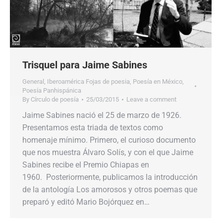
Trisquel para Jaime Sabines
General
,
Iberoamérica Fojas de poesia
,
Poesía en México
,
Poesía Panhispánica
By
Círculo de poesía
25/03/2015
Leave a comment
Jaime Sabines nació el 25 de marzo de 1926.
Presentamos esta triada de textos como
homenaje mínimo. Primero, el curioso documento
que nos muestra Álvaro Solís, y con el que Jaime
Sabines recibe el Premio Chiapas en
1960. Posteriormente, publicamos la introducción
de la antología Los amorosos y otros poemas que
preparó y editó Mario Bojórquez en…