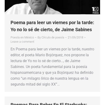
Poema para leer un viernes por la tarde:
Yo no lo sé de cierto, de Jaime Sabines
Poesía en México
By
Círculo de poesía
21/09/2018
Leave a comment
En Poema para leer un viernes por la tarde, nuestro
editor, el poeta Mario Bojórquez, nos propone la
lectura de Yo no lo sé de cierto…, de Jaime
Sabines. Un poeta fundamental para la poesía
hispanoamericana y que ya Bojórquez ha definido
como “un milagro lírico de nuestra lengua en la
segunda mitad del siglo XX”…
Poemas Para Beber En El Starbucks: