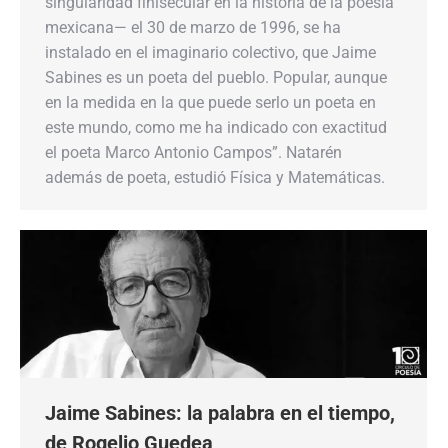
singularidad finisecular en la historia de la poesía
mexicana— el 30 de marzo de 1996, se ha
instalado en el imaginario colectivo, que Jaime
Sabines es un poeta del pueblo. Popular, aunque
en la medida en la que puede serlo un poeta en
este mundo, como me ha indicado con exactitud
el poeta Marco Antonio Campos”. Natarén
además de poeta, estudió Física y Matemáticas.
Jaime Sabines: la palabra en el tiempo,
de Rogelio Guedea