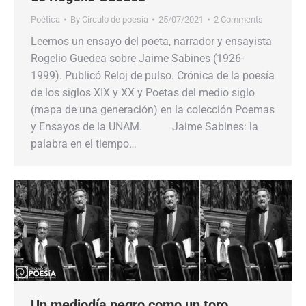
Poética
By
Círculo de poesía
25/07/2021
2 Comments
Leemos un ensayo del poeta, narrador y ensayista
Rogelio Guedea sobre Jaime Sabines (1926-
1999). Publicó Reloj de pulso. Crónica de la poesía
de los siglos XIX y XX y Poetas del medio siglo
(mapa de una generación) en la colección Poemas
y Ensayos de la UNAM. Jaime Sabines: la
palabra en el tiempo…
Un mediodía negro como un toro