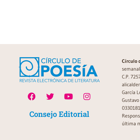
Círculo 
semanal 
C.P. 725
alicalde
García L
Gustavo 
0330181
Consejo Editorial
Responsa
última m