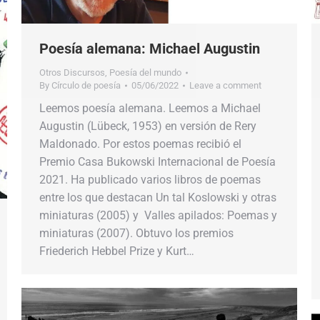
Poesía alemana: Michael Augustin
Otros Discursos
,
Poesía del mundo
By
Círculo de poesía
05/06/2022
Leave a comment
Leemos poesía alemana. Leemos a Michael
Augustin (Lübeck, 1953) en versión de Rery
Maldonado. Por estos poemas recibió el
Premio Casa Bukowski Internacional de Poesía
2021. Ha publicado varios libros de poemas
entre los que destacan Un tal Koslowski y otras
miniaturas (2005) y Valles apilados: Poemas y
miniaturas (2007). Obtuvo los premios
Friederich Hebbel Prize y Kurt…