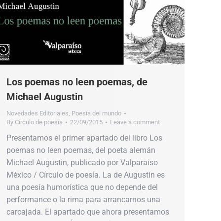
Los poemas no leen poemas, de
Michael Augustin
Novedades Editoriales
,
Poesía del mundo
By
Círculo de poesía
22/09/2015
Leave a comment
Presentamos el primer apartado del libro Los
poemas no leen poemas, del poeta alemán
Michael Augustin, publicado por Valparaiso
México / Círculo de poesía. La de Augustin es
una poesía humorística que no depende del
performance o la rima para arrancarnos una
carcajada. El apartado que ahora presentamos