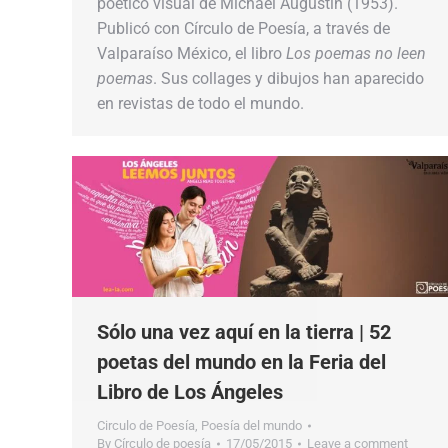
poético visual de Michael Augustin (1953).
Publicó con Círculo de Poesía, a través de
Valparaíso México, el libro
Los poemas no leen
poemas
. Sus collages y dibujos han aparecido
en revistas de todo el mundo.
Sólo una vez aquí en la tierra | 52
poetas del mundo en la Feria del
Libro de Los Ángeles
Circulo de Poesía
,
Poesía del mundo
By
Círculo de poesía
17/05/2015
Leave a comment