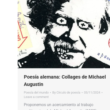
Poesía alemana: Collages de Michael
Augustin
Poesía del mundo
By
Círculo de poesía
03/11/2024
Leave a comment
Proponemos un acercamiento al trabajo