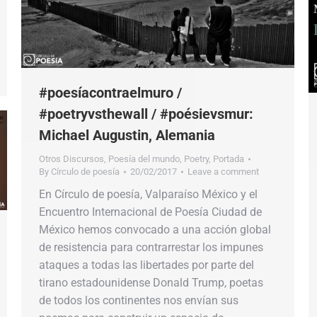
#poesíacontraelmuro /
#poetryvsthewall / #poésievsmur:
Michael Augustin, Alemania
Otros Discursos
,
Poesía del mundo
,
Poetry
,
Portada
By
Círculo de poesía
20/02/2017
Leave a comment
En Círculo de poesía, Valparaíso México y el
Encuentro Internacional de Poesía Ciudad de
México hemos convocado a una acción global
de resistencia para contrarrestar los impunes
ataques a todas las libertades por parte del
tirano estadounidense Donald Trump, poetas
de todos los continentes nos envían sus