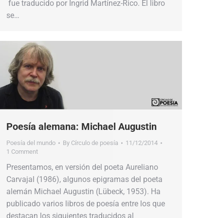
fue traducido por Íngrid Martínez-Rico. El libro
se…
Poesía alemana: Michael Augustin
Poesía del mundo
By
Círculo de poesía
11/12/2014
1 Comment
Presentamos, en versión del poeta Aureliano
Carvajal (1986), algunos epigramas del poeta
alemán Michael Augustin (Lübeck, 1953). Ha
publicado varios libros de poesía entre los que
destacan los siguientes traducidos al