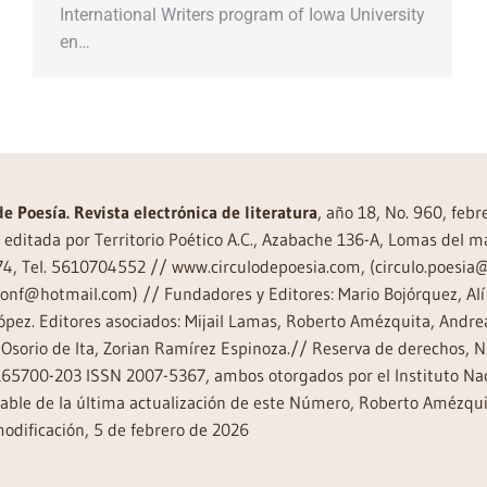
International Writers program of Iowa University
en…
de Poesía. Revista electrónica de literatura
, año 18, No. 960, feb
editada por Territorio Poético A.C., Azabache 136-A, Lomas del m
74, Tel. 5610704552 // www.circulodepoesia.com, (circulo.poesi
ronf@hotmail.com) // Fundadores y Editores: Mario Bojórquez, Alí 
ópez. Editores asociados: Mijail Lamas, Roberto Amézquita, And
Osorio de Ita, Zorian Ramírez Espinoza.// Reserva de derechos, 
65700-203 ISSN 2007-5367, ambos otorgados por el Instituto Nac
ble de la última actualización de este Número, Roberto Amézquit
odificación, 5 de febrero de 2026