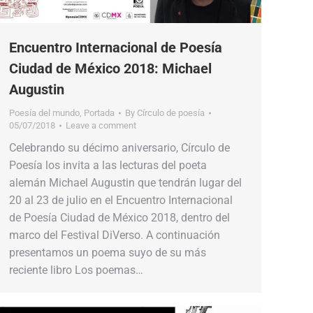
Encuentro Internacional de Poesía
Ciudad de México 2018: Michael
Augustin
Poesía del mundo
,
Portada
By
Círculo de poesía
05/07/2018
Leave a comment
Celebrando su décimo aniversario, Círculo de
Poesía los invita a las lecturas del poeta
alemán Michael Augustin que tendrán lugar del
20 al 23 de julio en el Encuentro Internacional
de Poesía Ciudad de México 2018, dentro del
marco del Festival DiVerso. A continuación
presentamos un poema suyo de su más
reciente libro Los poemas…