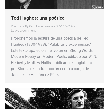
Ted Hughes: una poética
Poética
By
Círculo de poesía
27/10/2019
Leave a comment
Proponemos la lectura de una poética de Ted
Hughes (1930-1998), “Palabras y experiencias”.
Este texto apareció en el volumen Strong Words.
Modern Poetry on Modern Poets, editado por W. N.
Herbert y Mattew Hollis, publicado en Inglaterra
por Bloodaxe. La traducción corrió a cargo de
Jacqueline Hernández Pérez. …