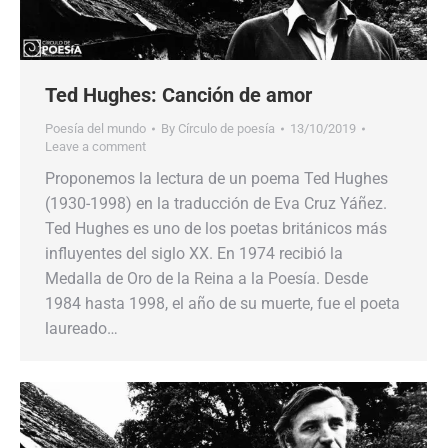
Ted Hughes: Canción de amor
Poesía del mundo
By
Círculo de poesía
13/10/2019
Leave a comment
Proponemos la lectura de un poema Ted Hughes
(1930-1998) en la traducción de Eva Cruz Yáñez.
Ted Hughes es uno de los poetas británicos más
influyentes del siglo XX. En 1974 recibió la
Medalla de Oro de la Reina a la Poesía. Desde
1984 hasta 1998, el año de su muerte, fue el poeta
laureado…