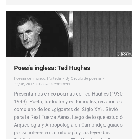
Poesía inglesa: Ted Hughes
Poesía del mundo
,
Portada
By
Círculo de poesía
22/06/2015
Leave a comment
Presentamos cinco poemas de Ted Hughes (1930-
1998). Poeta, traductor y editor inglés, reconocido
como uno de los «gigantes del Siglo XX». Sirvió
para la Real Fuerza Aérea, luego de lo que estudió
Arqueología y Antropología en Cambridge, guiado
por su interés en la mitología y las leyendas.