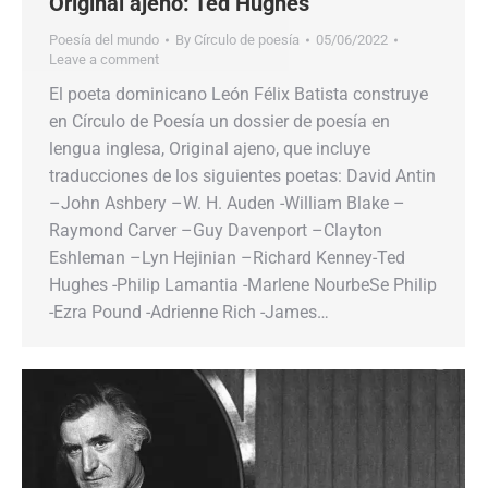
Original ajeno: Ted Hughes
Poesía del mundo
By
Círculo de poesía
05/06/2022
Leave a comment
El poeta dominicano León Félix Batista construye
en Círculo de Poesía un dossier de poesía en
lengua inglesa, Original ajeno, que incluye
traducciones de los siguientes poetas: David Antin
–John Ashbery –W. H. Auden -William Blake –
Raymond Carver –Guy Davenport –Clayton
Eshleman –Lyn Hejinian –Richard Kenney-Ted
Hughes -Philip Lamantia -Marlene NourbeSe Philip
-Ezra Pound -Adrienne Rich -James…