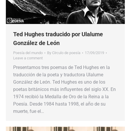
Ted Hughes traducido por Ulalume
González de León
Poesía del mundo
By
Círculo de poesía
17/09/2019
Leave a comment
Presentamos tres poemas de Ted Hughes en la
traducción de la poeta y traductora Ulalume
González de León. Ted Hughes es uno de los
poetas británicos más influyentes del siglo XX. En
1974 recibió la Medalla de Oro de la Reina a la
Poesía. Desde 1984 hasta 1998, el año de su
muerte, fue el…