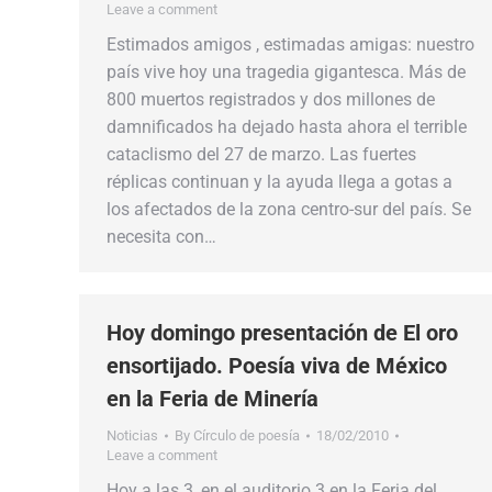
Leave a comment
Estimados amigos , estimadas amigas: nuestro
país vive hoy una tragedia gigantesca. Más de
800 muertos registrados y dos millones de
damnificados ha dejado hasta ahora el terrible
cataclismo del 27 de marzo. Las fuertes
réplicas continuan y la ayuda llega a gotas a
los afectados de la zona centro-sur del país. Se
necesita con…
Hoy domingo presentación de El oro
ensortijado. Poesía viva de México
en la Feria de Minería
Noticias
By
Círculo de poesía
18/02/2010
Leave a comment
Hoy a las 3, en el auditorio 3 en la Feria del