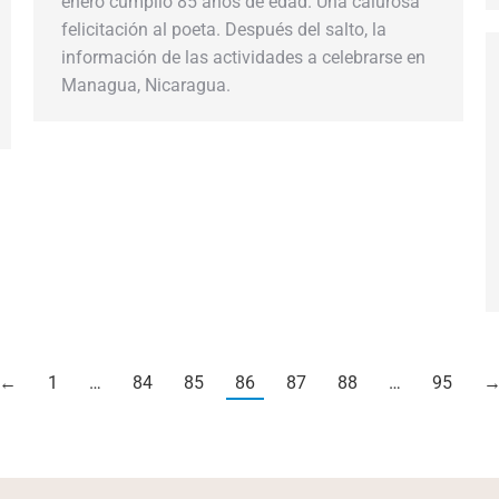
enero cumplió 85 años de edad. Una calurosa
felicitación al poeta. Después del salto, la
información de las actividades a celebrarse en
Managua, Nicaragua.
←
1
…
84
85
86
87
88
…
95