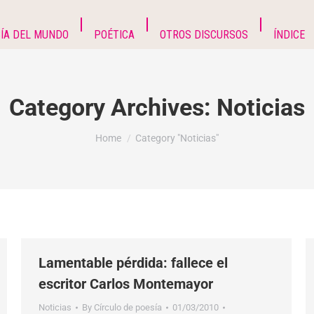
ÍA DEL MUNDO
POÉTICA
OTROS DISCURSOS
ÍNDICE
Category Archives:
Noticias
You are here:
Home
Category "Noticias"
Lamentable pérdida: fallece el
escritor Carlos Montemayor
Noticias
By
Círculo de poesía
01/03/2010