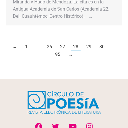
Miranda y Hugo de Mendoza. La cita es en la
Antigua Academia de San Carlos (Academia 22,
Del. Cuauhtémoc, Centro Histórico). …
←
1
…
26
27
28
29
30
…
95
→