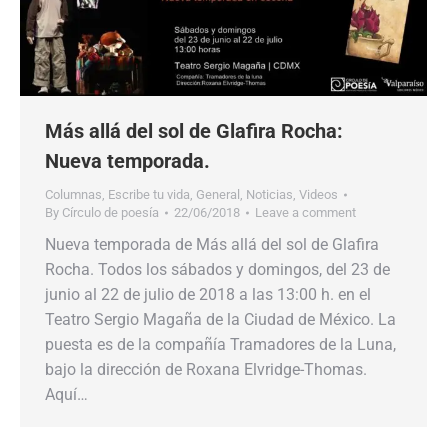
Más allá del sol de Glafira Rocha:
Nueva temporada.
Columnas
,
Escribe tu vida
,
General
,
Noticias
,
Videos
By
Círculo de poesía
22/06/2018
Leave a comment
Nueva temporada de Más allá del sol de Glafira
Rocha. Todos los sábados y domingos, del 23 de
junio al 22 de julio de 2018 a las 13:00 h. en el
Teatro Sergio Magaña de la Ciudad de México. La
puesta es de la compañía Tramadores de la Luna,
bajo la dirección de Roxana Elvridge-Thomas.
Aquí…