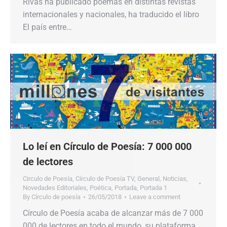
Rivas ha publicado poemas en distintas revistas
internacionales y nacionales, ha traducido el libro
El país entre…
Lo leí en Círculo de Poesía: 7 000 000
de lectores
Circulo de Poesía
,
Círculo de Poesía TV
,
General
,
Noticias
,
Novedades Editoriales
,
Poética
,
Portada
,
Portada 1
By
Círculo de poesía
26/05/2018
Leave a comment
Círculo de Poesía acaba de alcanzar más de 7 000
000 de lectores en todo el mundo, su plataforma