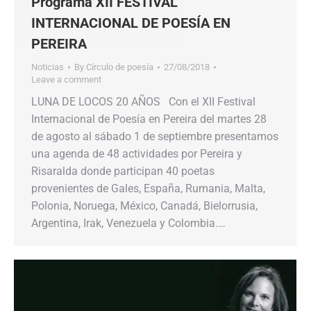
Programa XII FESTIVAL
INTERNACIONAL DE POESÍA EN
PEREIRA
Noticias
By
Círculo de poesía
27/08/2018
Leave a comment
LUNA DE LOCOS 20 AÑOS Con el XII Festival
Internacional de Poesía en Pereira del martes 28
de agosto al sábado 1 de septiembre presentamos
una agenda de 48 actividades por Pereira y
Risaralda donde participan 40 poetas
provenientes de Gales, España, Rumania, Malta,
Polonia, Noruega, México, Canadá, Bielorrusia,
Argentina, Irak, Venezuela y Colombia.…