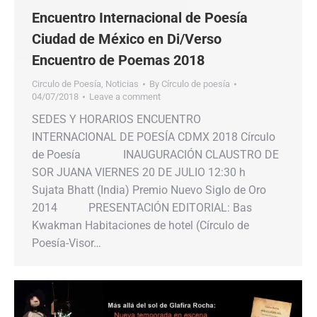
Encuentro Internacional de Poesía
Ciudad de México en Di/Verso
Encuentro de Poemas 2018
Circulo de Poesía
,
Noticias
By
Círculo de poesía
04/07/2018
Leave a comment
SEDES Y HORARIOS ENCUENTRO
INTERNACIONAL DE POESÍA CDMX 2018 Círculo
de Poesía INAUGURACIÓN CLAUSTRO DE
SOR JUANA VIERNES 20 DE JULIO 12:30 h
Sujata Bhatt (India) Premio Nuevo Siglo de Oro
2014 PRESENTACIÓN EDITORIAL: Bas
Kwakman Habitaciones de hotel (Círculo de
Poesía-Visor…