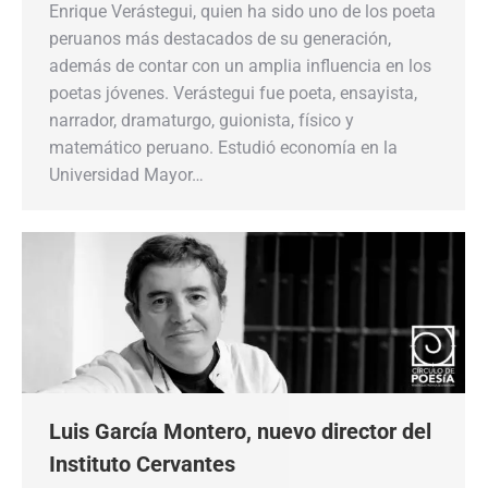
Enrique Verástegui, quien ha sido uno de los poeta
peruanos más destacados de su generación,
además de contar con un amplia influencia en los
poetas jóvenes. Verástegui fue poeta, ensayista,
narrador, dramaturgo, guionista, físico y
matemático peruano. Estudió economía en la
Universidad Mayor…
Luis García Montero, nuevo director del
Instituto Cervantes