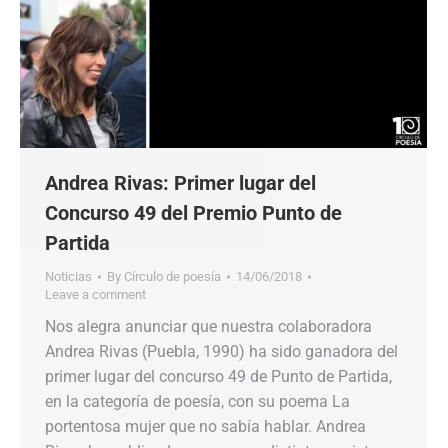
Andrea Rivas: Primer lugar del
Concurso 49 del Premio Punto de
Partida
Noticias
By
Círculo de poesía
14/06/2018
Leave a comment
Nos alegra anunciar que nuestra colaboradora
Andrea Rivas (Puebla, 1990) ha sido ganadora del
primer lugar del concurso 49 de Punto de Partida,
en la categoría de poesía, con su poema La
portentosa mujer que no sabía hablar. Andrea