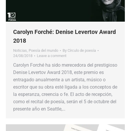
Carolyn Forché: Denise Levertov Award
2018
Noticias
,
Poesía del mundo
By
Círculo de poesía
24/08/2018
Leave a comment
Carolyn Forché ha sido merecedora del prestigioso
Denise Levertov Award 2018, este premio es
entragado anualmente a un artista, músico o
escritor que su obra esté ligada a los conceptos de
la esperanza, creencia o fe. El acto de recepción,
como el recital de poesía, serán el 5 de octubre del
presente año en Seattle,…