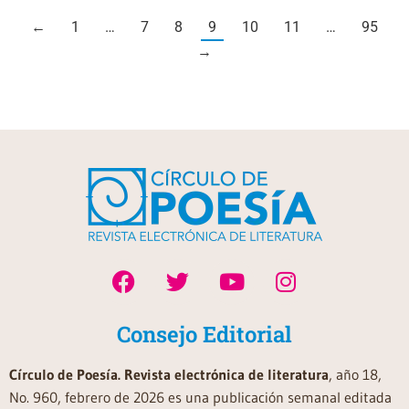
←
1
…
7
8
9
10
11
…
95
→
Consejo Editorial
Círculo de Poesía. Revista electrónica de literatura
, año 18,
No. 960, febrero de 2026 es una publicación semanal editada