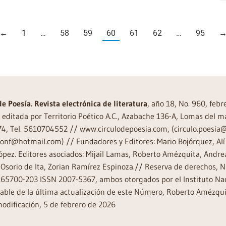
←
1
…
58
59
60
61
62
…
95
de Poesía. Revista electrónica de literatura
, año 18, No. 960, feb
editada por Territorio Poético A.C., Azabache 136-A, Lomas del m
74, Tel. 5610704552 // www.circulodepoesia.com, (circulo.poesi
ronf@hotmail.com) // Fundadores y Editores: Mario Bojórquez, Alí 
ópez. Editores asociados: Mijail Lamas, Roberto Amézquita, And
Osorio de Ita, Zorian Ramírez Espinoza.// Reserva de derechos, 
65700-203 ISSN 2007-5367, ambos otorgados por el Instituto Nac
ble de la última actualización de este Número, Roberto Amézquit
odificación, 5 de febrero de 2026