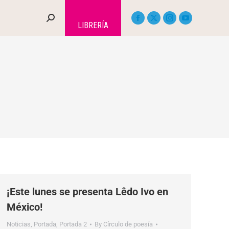
LIBRERÍA
¡Este lunes se presenta Lêdo Ivo en
México!
Noticias
,
Portada
,
Portada 2
By
Círculo de poesía