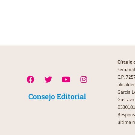
Círculo 
semanal 
C.P. 725
alicalde
García L
Consejo Editorial
Gustavo 
0330181
Responsa
última m