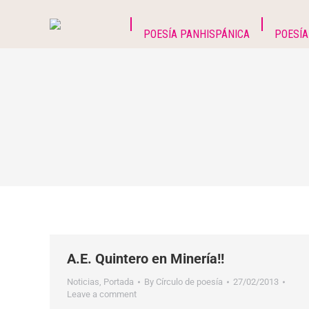
POESÍA PANHISPÁNICA
POESÍA
A.E. Quintero en Minería!!
Noticias
,
Portada
By
Círculo de poesía
27/02/2013
Leave a comment