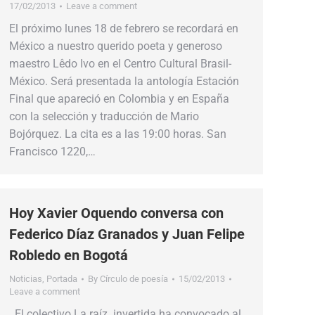
17/02/2013
Leave a comment
El próximo lunes 18 de febrero se recordará en
México a nuestro querido poeta y generoso
maestro Lêdo Ivo en el Centro Cultural Brasil-
México. Será presentada la antología Estación
Final que apareció en Colombia y en España
con la selección y traducción de Mario
Bojórquez. La cita es a las 19:00 horas. San
Francisco 1220,…
Hoy Xavier Oquendo conversa con
Federico Díaz Granados y Juan Felipe
Robledo en Bogotá
Noticias
,
Portada
By
Círculo de poesía
15/02/2013
Leave a comment
El colectivo La raíz invertida ha convocado al