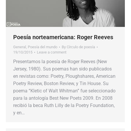
Poesía norteamericana: Roger Reeves
General
,
Poesía del mundo
By
Círculo de poesía
19/10/2015
Leave a comment
Presentamos la poesía de Roger Reeves (New
Jersey, 1980). Sus poemas han sido publicados
en revistas como: Poetry, Ploughshares, American
Poetry Review, Boston Review, y Tin House. Su
poema “Kletic of Walt Whitman” fue seleccionado
para la antología Best New Poets 2009. En 2008
recibió la beca Ruth Lilly de la Poetry Foundation,
y en…