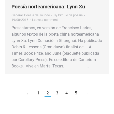
Poesía norteamericana: Lynn Xu
General
,
Poesía del mundo
By
Círculo de poesía
19/08/2015
Leave a comment
Presentamos, en versión de Francisco Larios,
algunos textos de la poeta china norteamericana
Lynn Xu. Lynn Xu nació in Shanghai. Ha publicado
Debts & Lessons (Omnidawn) finalist del L.A.
Times Book Prize, and June (plaquette publicada
por Corollary Press). Es co-editora de Canarium
Books. Vive en Marfa, Texas. …
←
1
2
3
4
5
→