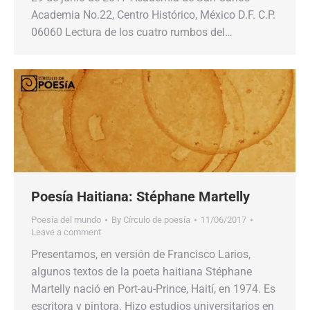
Academia No.22, Centro Histórico, México D.F. C.P.
06060 Lectura de los cuatro rumbos del…
Poesía Haitiana: Stéphane Martelly
Poesía del mundo
By
Círculo de poesía
11/06/2017
Leave a comment
Presentamos, en versión de Francisco Larios,
algunos textos de la poeta haitiana Stéphane
Martelly nació en Port-au-Prince, Haití, en 1974. Es
escritora y pintora. Hizo estudios universitarios en