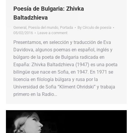
Poesía de Bulgaria: Zhivka
Baltadzhieva
General
,
Poesía del mundo
,
Portada
By
Círculo de poesía
05/02/2016
Leave a comment
Presentamos, en selección y traducción de Eva
Davidova, algunos poemas en español, inglés y
búlgaro de la poeta de Bulgaria radicada en
España: Zhivka Baltadzhieva (1947) es una poeta
bilingüe que nace en Sofia, en 1947. En 1971 se
licencia en filología búlgara y rusa por la
Universidad de Sofia “Kliment Ohridski” y trabaja
primero en la Radio…