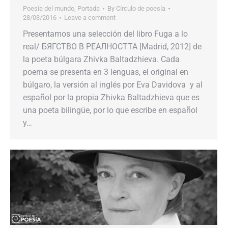
Poesía del mundo
,
Portada
By
Círculo de poesía
28/03/2016
Leave a comment
Presentamos una selección del libro Fuga a lo
real/ БЯГСТВО В РЕАЛНОСТТА [Madrid, 2012] de
la poeta búlgara Zhivka Baltadzhieva. Cada
poema se presenta en 3 lenguas, el original en
búlgaro, la versión al inglés por Eva Davidova y al
español por la propia Zhivka Baltadzhieva que es
una poeta bilingüe, por lo que escribe en español
y…