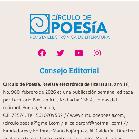
Consejo Editorial
Círculo de Poesía. Revista electrónica de literatura
, año 18,
No. 960, febrero de 2026 es una publicación semanal editada
por Territorio Poético A.C., Azabache 136-A, Lomas del
mármol, Puebla, Puebla,
C.P. 72574, Tel. 5610704552 // www.circulodepoesia.com,
(circulo.poesia@gmail.com / alicalderonf@hotmail.com) //
Fundadores y Editores: Mario Bojórquez, Alí Calderón. Director:
Adalberto García López. Editores asociados: Mijail Lamas,