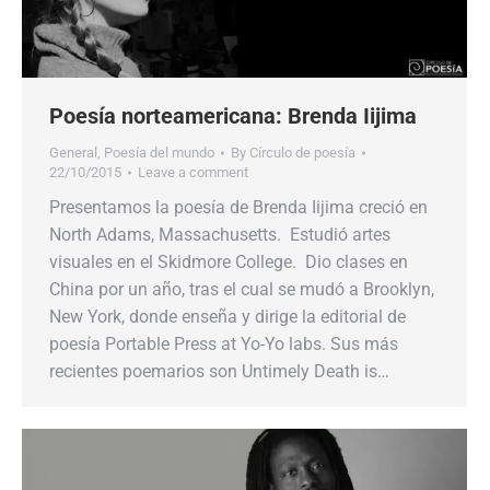
Poesía norteamericana: Brenda Iijima
General
,
Poesía del mundo
By
Círculo de poesía
22/10/2015
Leave a comment
Presentamos la poesía de Brenda Iijima creció en
North Adams, Massachusetts. Estudió artes
visuales en el Skidmore College. Dio clases en
China por un año, tras el cual se mudó a Brooklyn,
New York, donde enseña y dirige la editorial de
poesía Portable Press at Yo-Yo labs. Sus más
recientes poemarios son Untimely Death is…