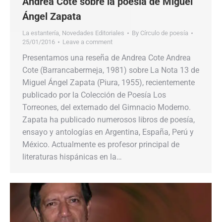
Andrea Cote sobre la poesía de Miguel
Ángel Zapata
La estantería
,
Novedades Editoriales
By
Círculo de poesía
25/01/2016
Leave a comment
Presentamos una reseña de Andrea Cote Andrea
Cote (Barrancabermeja, 1981) sobre La Nota 13 de
Miguel Ángel Zapata (Piura, 1955), recientemente
publicado por la Colección de Poesía Los
Torreones, del externado del Gimnacio Moderno.
Zapata ha publicado numerosos libros de poesía,
ensayo y antologías en Argentina, España, Perú y
México. Actualmente es profesor principal de
literaturas hispánicas en la…