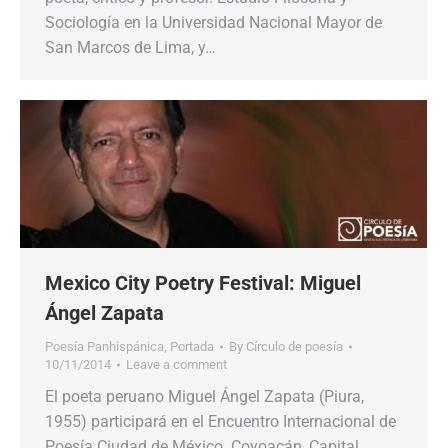
Sociología en la Universidad Nacional Mayor de
San Marcos de Lima, y…
Mexico City Poetry Festival: Miguel
Ángel Zapata
Poesía Panhispánica
,
Portada
By
Círculo de poesía
10/11/2014
Leave a comment
El poeta peruano Miguel Ángel Zapata (Piura,
1955) participará en el Encuentro Internacional de
Poesía Ciudad de México. Coyoacán, Capital