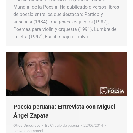
Mundial de la Poesía. Ha publicado diversos libros
de poesía entre los que destacan: Partida y
ausencia (1984), Imágenes los juegos (1987),
Poemas para violín y orquesta (1991), Lumbre de
la letra (1997), Escribir bajo el polvo…
Poesía peruana: Entrevista con Miguel
Ángel Zapata
Otros Discursos
By
Círculo de poesía
22/06/2014
Leave a comment