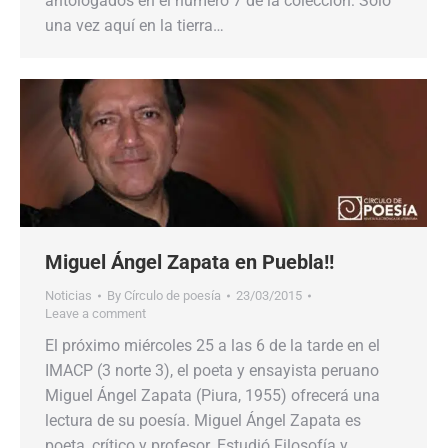
antologados en el número 7 de la colección: Sólo
una vez aquí en la tierra…
Miguel Ángel Zapata en Puebla!!
Noticias
By
Círculo de poesía
23/03/2015
Leave a comment
El próximo miércoles 25 a las 6 de la tarde en el
IMACP (3 norte 3), el poeta y ensayista peruano
Miguel Ángel Zapata (Piura, 1955) ofrecerá una
lectura de su poesía. Miguel Ángel Zapata es
poeta, crítico y profesor. Estudió Filosofía y