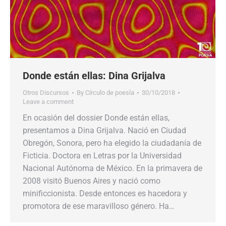
Donde están ellas: Dina Grijalva
Otros Discursos
By
Círculo de poesía
30/10/2018
Leave a comment
En ocasión del dossier Donde están ellas,
presentamos a Dina Grijalva. Nació en Ciudad
Obregón, Sonora, pero ha elegido la ciudadanía de
Ficticia. Doctora en Letras por la Universidad
Nacional Autónoma de México. En la primavera de
2008 visitó Buenos Aires y nació como
minificcionista. Desde entonces es hacedora y
promotora de ese maravilloso género. Ha…